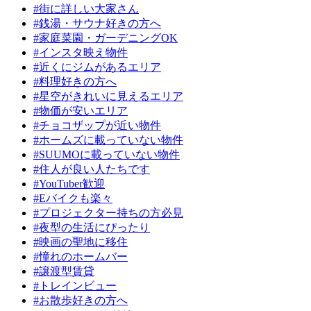
#街に詳しい大家さん
#銭湯・サウナ好きの方へ
#家庭菜園・ガーデニングOK
#インスタ映え物件
#近くにジムがあるエリア
#料理好きの方へ
#星空がきれいに見えるエリア
#物価が安いエリア
#チョコザップが近い物件
#ホームズに載っていない物件
#SUUMOに載っていない物件
#住人が良い人たちです
#YouTuber歓迎
#Eバイクも楽々
#プロジェクター持ちの方必見
#夜型の生活にぴったり
#映画の聖地に移住
#憧れのホームバー
#譲渡型賃貸
#トレインビュー
#お散歩好きの方へ