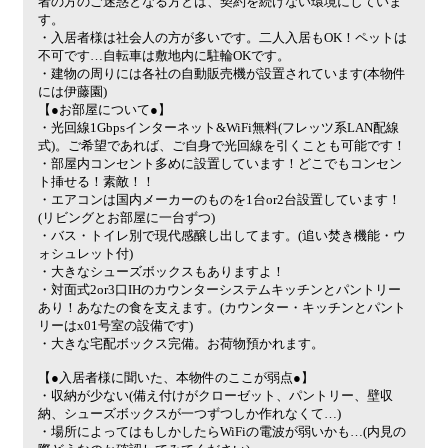
者の方のご迷惑となる方とは、契約を続けない環境にしていま
す。
・入居者様は社会人の方が多いです。二人入居もOK！ペットは
不可です…自転車は敷地内に駐輪OKです。
・建物の周りには各社の自動販売機が設置されています(本物件
には伊藤園)
【●お部屋について●】
・光回線1Gbpsインターネット&WiFi無料(フレッツ系LAN配線
式)。ご希望であれば、ご自身で光回線を引くことも可能です！
・部屋内コンセント多めに設置しています！どこでもコンセン
ト挿せる！素敵！！
・エアコンは国内メーカーのものを1台or2台設置しています！
(リビングとお部屋に一台ずつ)
・バス・トイレ別で現代感醸し出してます。(追い焚き機能・ウ
ォシュレット付)
・大きなシューズボックスもありますよ！
・対面式2or3口IHのカウンターシステムキッチンとパントリー
あり！あなたの食を支えます。(カウンター・キッチンとパント
リーはx01号室の設備です)
・大きな宅配ボックス完備。お荷物預かれます。
【●入居者様に聞いた、本物件のここが弱点●】
・収納が少ない(備え付けがクローゼット、パントリー、壁収
納、シューズボックスが一つずつしか作れなくて…)
・場所によってはもしかしたらWiFiの電波が弱いかも…(内見の