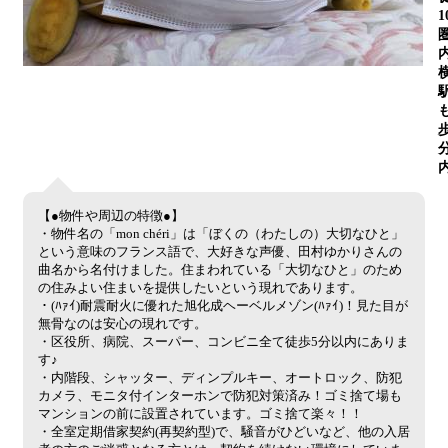
1
歩
【●物件や周辺の特徴●】
・物件名の「mon chéri」は「ぼくの（わたしの）大切なひと」
という意味のフランス語で、大好きな声優、田村ゆかりさんの
曲名から名付けました。住まわれている「大切なひと」のため
の住みよい住まいを提供したいという現れであります。
・(ﾊｧｲ)耐震耐火に優れた旭化成ヘーベルメゾン(ﾊｧｲ)！見た目が
無骨なのは安心の現れです。
・区役所、病院、スーパー、コンビニ全て徒歩5分以内にありま
す♪
・内階段、シャッター、ディンプルキー、オートロック、防犯
カメラ、モニタ付インターホンで防犯対策済み！ゴミ捨て場も
マンションの前に設置されています。ゴミ捨て楽々！！
・全室定期借家契約(再契約型)で、騒音がひどいなど、他の入居