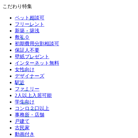
こだわり特集
ペット相談可
フリーレント
新築・築浅
敷礼０
初期費用分割相談可
保証人不要
壁紙プレゼント
インターネット無料
女性向け
デザイナーズ
駅近
ファミリー
2人以上入居可能
学生向け
コンロ２口以上
事務所・店舗
戸建て
古民家
動画付き