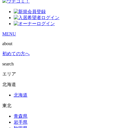
MENU
about
初めての方へ
search
エリア
北海道
北海道
東北
青森県
岩手県