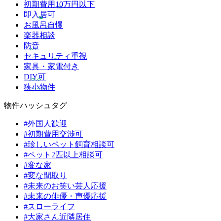
初期費用10万円以下
即入居可
お風呂自慢
楽器相談
防音
セキュリティ重視
家具・家電付き
DIY可
狭小物件
物件ハッシュタグ
#外国人歓迎
#初期費用交渉可
#珍しいペット飼育相談可
#ペット2匹以上相談可
#変な家
#変な間取り
#未来のお笑い芸人応援
#未来の俳優・声優応援
#スローライフ
#大家さん近隣居住