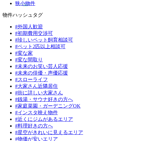
狭小物件
物件ハッシュタグ
#外国人歓迎
#初期費用交渉可
#珍しいペット飼育相談可
#ペット2匹以上相談可
#変な家
#変な間取り
#未来のお笑い芸人応援
#未来の俳優・声優応援
#スローライフ
#大家さん近隣居住
#街に詳しい大家さん
#銭湯・サウナ好きの方へ
#家庭菜園・ガーデニングOK
#インスタ映え物件
#近くにジムがあるエリア
#料理好きの方へ
#星空がきれいに見えるエリア
#物価が安いエリア