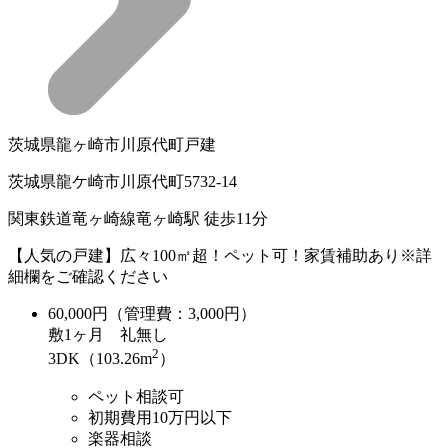
茨城県龍ヶ崎市川原代町戸建
茨城県龍ケ崎市川原代町5732-14
関東鉄道竜ヶ崎線竜ヶ崎駅 徒歩11分
【人気の戸建】広々100㎡超！ペット可！家賃補助あり※詳
細欄をご確認ください
60,000
円（管理費：3,000円）
敷
1ヶ月
礼
無し
2
3DK（103.26m
）
ペット相談可
初期費用10万円以下
楽器相談