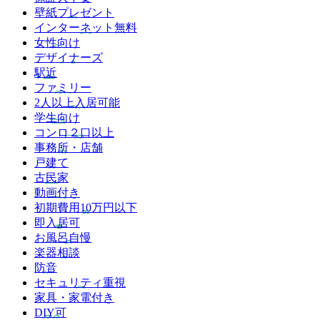
壁紙プレゼント
インターネット無料
女性向け
デザイナーズ
駅近
ファミリー
2人以上入居可能
学生向け
コンロ２口以上
事務所・店舗
戸建て
古民家
動画付き
初期費用10万円以下
即入居可
お風呂自慢
楽器相談
防音
セキュリティ重視
家具・家電付き
DIY可