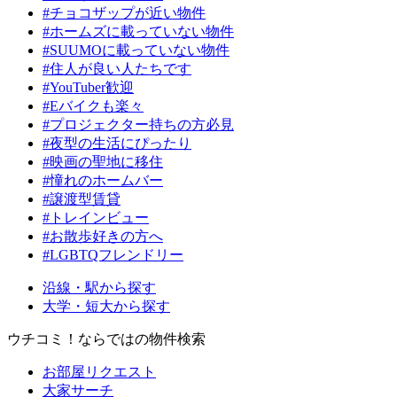
#チョコザップが近い物件
#ホームズに載っていない物件
#SUUMOに載っていない物件
#住人が良い人たちです
#YouTuber歓迎
#Eバイクも楽々
#プロジェクター持ちの方必見
#夜型の生活にぴったり
#映画の聖地に移住
#憧れのホームバー
#譲渡型賃貸
#トレインビュー
#お散歩好きの方へ
#LGBTQフレンドリー
沿線・駅から探す
大学・短大から探す
ウチコミ！ならではの物件検索
お部屋リクエスト
大家サーチ