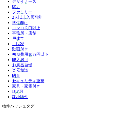
デザイナーズ
駅近
ファミリー
2人以上入居可能
学生向け
コンロ２口以上
事務所・店舗
戸建て
古民家
動画付き
初期費用10万円以下
即入居可
お風呂自慢
楽器相談
防音
セキュリティ重視
家具・家電付き
DIY可
狭小物件
物件ハッシュタグ