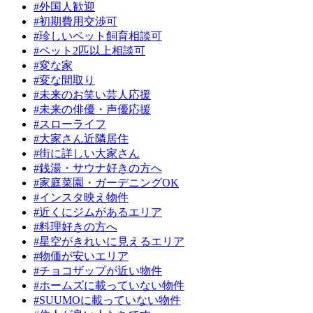
#外国人歓迎
#初期費用交渉可
#珍しいペット飼育相談可
#ペット2匹以上相談可
#変な家
#変な間取り
#未来のお笑い芸人応援
#未来の俳優・声優応援
#スローライフ
#大家さん近隣居住
#街に詳しい大家さん
#銭湯・サウナ好きの方へ
#家庭菜園・ガーデニングOK
#インスタ映え物件
#近くにジムがあるエリア
#料理好きの方へ
#星空がきれいに見えるエリア
#物価が安いエリア
#チョコザップが近い物件
#ホームズに載っていない物件
#SUUMOに載っていない物件