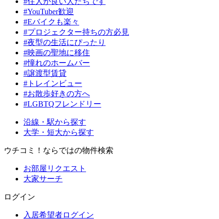
#住人が良い人たちです
#YouTuber歓迎
#Eバイクも楽々
#プロジェクター持ちの方必見
#夜型の生活にぴったり
#映画の聖地に移住
#憧れのホームバー
#譲渡型賃貸
#トレインビュー
#お散歩好きの方へ
#LGBTQフレンドリー
沿線・駅から探す
大学・短大から探す
ウチコミ！ならではの物件検索
お部屋リクエスト
大家サーチ
ログイン
入居希望者ログイン