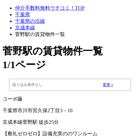
仲介手数料無料ウチコミ！TOP
千葉県
千葉県の沿線
京成本線
菅野駅の賃貸物件一覧
菅野駅
の賃貸物件一覧
1/1ページ
絞り込み条件なし
変更 »
コーポ藤
千葉県市川市宮久保2丁目3－10
京成本線菅野駅 徒歩25分
【敷礼ゼロゼロ】設備充実ののワンルーム