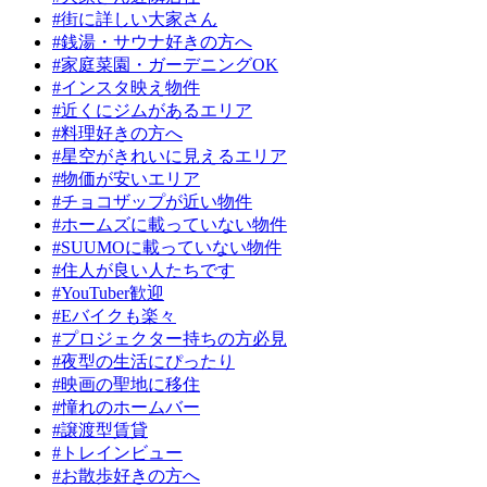
#街に詳しい大家さん
#銭湯・サウナ好きの方へ
#家庭菜園・ガーデニングOK
#インスタ映え物件
#近くにジムがあるエリア
#料理好きの方へ
#星空がきれいに見えるエリア
#物価が安いエリア
#チョコザップが近い物件
#ホームズに載っていない物件
#SUUMOに載っていない物件
#住人が良い人たちです
#YouTuber歓迎
#Eバイクも楽々
#プロジェクター持ちの方必見
#夜型の生活にぴったり
#映画の聖地に移住
#憧れのホームバー
#譲渡型賃貸
#トレインビュー
#お散歩好きの方へ