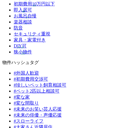
初期費用10万円以下
即入居可
お風呂自慢
楽器相談
防音
セキュリティ重視
家具・家電付き
DIY可
狭小物件
物件ハッシュタグ
#外国人歓迎
#初期費用交渉可
#珍しいペット飼育相談可
#ペット2匹以上相談可
#変な家
#変な間取り
#未来のお笑い芸人応援
#未来の俳優・声優応援
#スローライフ
#大家さん近隣居住