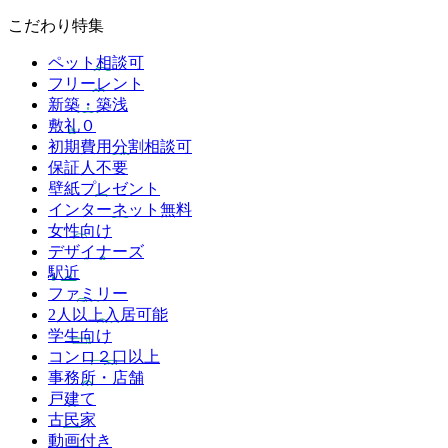
こだわり特集
ペット相談可
フリーレント
新築・築浅
敷礼０
初期費用分割相談可
保証人不要
壁紙プレゼント
インターネット無料
女性向け
デザイナーズ
駅近
ファミリー
2人以上入居可能
学生向け
コンロ２口以上
事務所・店舗
戸建て
古民家
動画付き