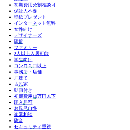
初期費用分割相談可
保証人不要
壁紙プレゼント
インターネット無料
女性向け
デザイナーズ
駅近
ファミリー
2人以上入居可能
学生向け
コンロ２口以上
事務所・店舗
戸建て
古民家
動画付き
初期費用10万円以下
即入居可
お風呂自慢
楽器相談
防音
セキュリティ重視