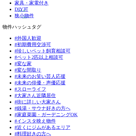
家具・家電付き
DIY可
狭小物件
物件ハッシュタグ
#外国人歓迎
#初期費用交渉可
#珍しいペット飼育相談可
#ペット2匹以上相談可
#変な家
#変な間取り
#未来のお笑い芸人応援
#未来の俳優・声優応援
#スローライフ
#大家さん近隣居住
#街に詳しい大家さん
#銭湯・サウナ好きの方へ
#家庭菜園・ガーデニングOK
#インスタ映え物件
#近くにジムがあるエリア
#料理好きの方へ