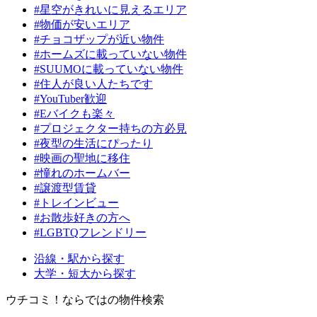
#星空がきれいに見えるエリア
#物価が安いエリア
#チョコザップが近い物件
#ホームズに載っていない物件
#SUUMOに載っていない物件
#住人が良い人たちです
#YouTuber歓迎
#Eバイクも楽々
#プロジェクター持ちの方必見
#夜型の生活にぴったり
#映画の聖地に移住
#憧れのホームバー
#譲渡型賃貸
#トレインビュー
#お散歩好きの方へ
#LGBTQフレンドリー
沿線・駅から探す
大学・短大から探す
ウチコミ！ならではの物件検索