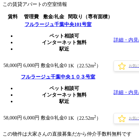
この賃貸アパートの空室情報
賃料
管理費
敷金/礼金
間取り（専有面積）
フルラージュ千葉中央101号室
ペット相談可
詳細・内見
インターネット無料
駅近
2
58,000
円
6,000円
敷金0
/
礼金0
1K（22.52m
）
お気
フルラージュ千葉中央１０３号室
ペット相談可
詳細・内見
インターネット無料
駅近
2
58,000
円
6,000円
敷金0
/
礼金0
1K（22.52m
）
お気
この物件は大家さんの直接募集だから
仲介手数料無料
です