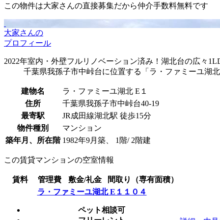
この物件は大家さんの直接募集だから
仲介手数料無料
です
大家さんの
プロフィール
2022年室内・外壁フルリノベーション済み！湖北台の広々1
千葉県我孫子市中峠台に位置する「ラ・ファミーユ湖北 E
建物名
ラ・ファミーユ湖北 E１
住所
千葉県我孫子市中峠台40-19
最寄駅
JR成田線湖北駅 徒歩15分
物件種別
マンション
築年月、所在階
1982年9月築、 1階/ 2階建
この賃貸マンションの空室情報
賃料
管理費
敷金/礼金
間取り（専有面積）
ラ・ファミーユ湖北 E１１０４
ペット相談可