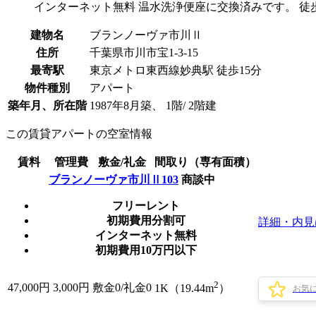
インターネット無料 温水洗浄便座に交換済みです。 徒
建物名
ブランノーヴァ市川Ⅱ
住所
千葉県市川市宝1-3-15
最寄駅
東京メトロ東西線妙典駅 徒歩15分
物件種別
アパート
築年月、所在階
1987年8月築、 1階/ 2階建
この賃貸アパートの空室情報
賃料
管理費
敷金/礼金
間取り（専有面積）
ブランノーヴァ市川Ⅱ103
商談中
フリーレント
初期費用分割可
詳細・内見
インターネット無料
初期費用10万円以下
2
47,000
円
3,000円
敷金0
/
礼金0
1K（19.44m
）
お気