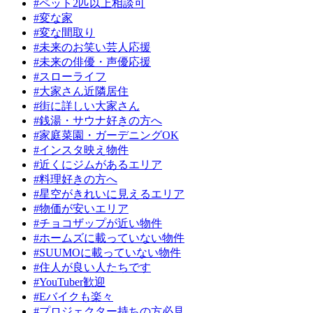
#ペット2匹以上相談可
#変な家
#変な間取り
#未来のお笑い芸人応援
#未来の俳優・声優応援
#スローライフ
#大家さん近隣居住
#街に詳しい大家さん
#銭湯・サウナ好きの方へ
#家庭菜園・ガーデニングOK
#インスタ映え物件
#近くにジムがあるエリア
#料理好きの方へ
#星空がきれいに見えるエリア
#物価が安いエリア
#チョコザップが近い物件
#ホームズに載っていない物件
#SUUMOに載っていない物件
#住人が良い人たちです
#YouTuber歓迎
#Eバイクも楽々
#プロジェクター持ちの方必見