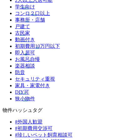
2人以上入居可能
学生向け
コンロ２口以上
事務所・店舗
戸建て
古民家
動画付き
初期費用10万円以下
即入居可
お風呂自慢
楽器相談
防音
セキュリティ重視
家具・家電付き
DIY可
狭小物件
物件ハッシュタグ
#外国人歓迎
#初期費用交渉可
#珍しいペット飼育相談可