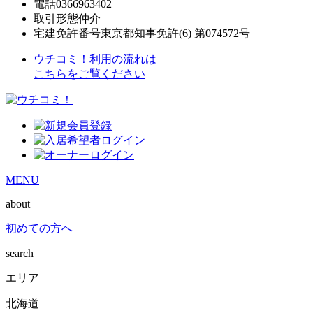
電話
0366963402
取引形態
仲介
宅建免許番号
東京都知事免許(6) 第074572号
ウチコミ！利用の流れは
こちらをご覧ください
MENU
about
初めての方へ
search
エリア
北海道