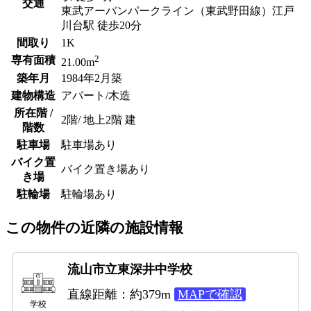
交通
東武アーバンパークライン（東武野田線）江戸
川台駅 徒歩20分
間取り
1K
2
専有面積
21.00m
築年月
1984年2月築
建物構造
アパート/木造
所在階 /
2階/ 地上2階 建
階数
駐車場
駐車場あり
バイク置
バイク置き場あり
き場
駐輪場
駐輪場あり
この物件の近隣の施設情報
流山市立東深井中学校
直線距離：約379m
MAPで確認
学校