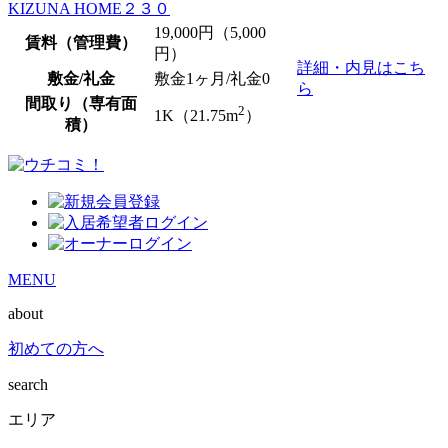
KIZUNA HOME２３０
19,000
円（5,000
賃料（管理費）
円）
詳細・内見はこち
敷金/礼金
敷金1ヶ月/
礼金0
ら
間取り（専有面
2
1K（21.75m
）
積）
MENU
about
初めての方へ
search
エリア