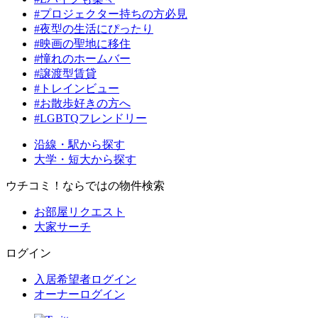
#プロジェクター持ちの方必見
#夜型の生活にぴったり
#映画の聖地に移住
#憧れのホームバー
#譲渡型賃貸
#トレインビュー
#お散歩好きの方へ
#LGBTQフレンドリー
沿線・駅から探す
大学・短大から探す
ウチコミ！ならではの物件検索
お部屋リクエスト
大家サーチ
ログイン
入居希望者ログイン
オーナーログイン