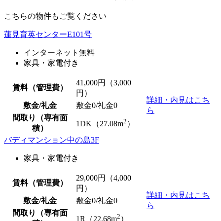
こちらの物件もご覧ください
蓮見育英センターE101号
インターネット無料
家具・家電付き
41,000
円（3,000
賃料（管理費）
円）
詳細・内見はこち
敷金/礼金
敷金0
/
礼金0
ら
間取り（専有面
2
1DK（27.08m
）
積）
バディマンション中の島3F
家具・家電付き
29,000
円（4,000
賃料（管理費）
円）
詳細・内見はこち
敷金/礼金
敷金0
/
礼金0
ら
間取り（専有面
2
1R（22.68m
）