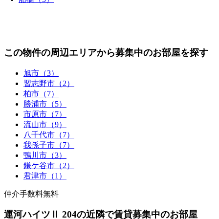
この物件の周辺エリアから募集中のお部屋を探す
旭市（3）
習志野市（2）
柏市（7）
勝浦市（5）
市原市（7）
流山市（9）
八千代市（7）
我孫子市（7）
鴨川市（3）
鎌ケ谷市（2）
君津市（1）
仲介手数料無料
運河ハイツⅡ 204の近隣で賃貸募集中のお部屋