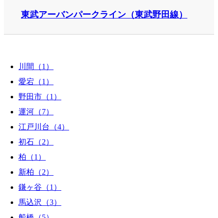
東武アーバンパークライン（東武野田線）
川間（1）
愛宕（1）
野田市（1）
運河（7）
江戸川台（4）
初石（2）
柏（1）
新柏（2）
鎌ヶ谷（1）
馬込沢（3）
船橋（5）