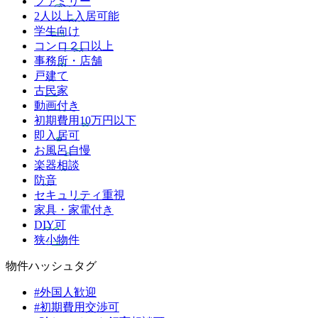
ファミリー
2人以上入居可能
学生向け
コンロ２口以上
事務所・店舗
戸建て
古民家
動画付き
初期費用10万円以下
即入居可
お風呂自慢
楽器相談
防音
セキュリティ重視
家具・家電付き
DIY可
狭小物件
物件ハッシュタグ
#外国人歓迎
#初期費用交渉可