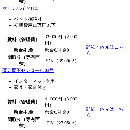
積）
マリンハイツ1103
ペット相談可
初期費用10万円以下
33,000
円（2,000
賃料（管理費）
円）
詳細・内見はこち
敷金/礼金
敷金0
/
礼金0
ら
間取り（専有面
2
2DK（39.00m
）
積）
蓮見育英センターE203号
インターネット無料
家具・家電付き
41,000
円（3,000
賃料（管理費）
円）
詳細・内見はこち
敷金/礼金
敷金0
/
礼金0
ら
間取り（専有面
2
1DK（27.05m
）
積）