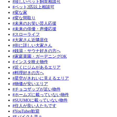
#珍しいペット飼育相談可
#ペット2匹以上相談可
#変な家
#変な間取り
#未来のお笑い芸人応援
#未来の俳優・声優応援
#スローライフ
#大家さん近隣居住
#街に詳しい大家さん
#銭湯・サウナ好きの方へ
#家庭菜園・ガーデニングOK
#インスタ映え物件
#近くにジムがあるエリア
#料理好きの方へ
#星空がきれいに見えるエリア
#物価が安いエリア
#チョコザップが近い物件
#ホームズに載っていない物件
#SUUMOに載っていない物件
#住人が良い人たちです
#YouTuber歓迎
#Eバイクも楽々