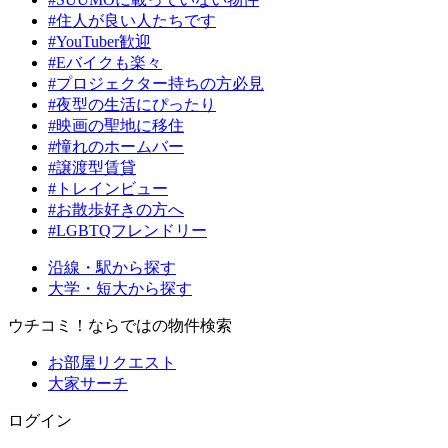
#住人が良い人たちです
#YouTuber歓迎
#Eバイクも楽々
#プロジェクター持ちの方必見
#夜型の生活にぴったり
#映画の聖地に移住
#憧れのホームバー
#譲渡型賃貸
#トレインビュー
#お散歩好きの方へ
#LGBTQフレンドリー
沿線・駅から探す
大学・短大から探す
ウチコミ！ならではの物件検索
お部屋リクエスト
大家サーチ
ログイン