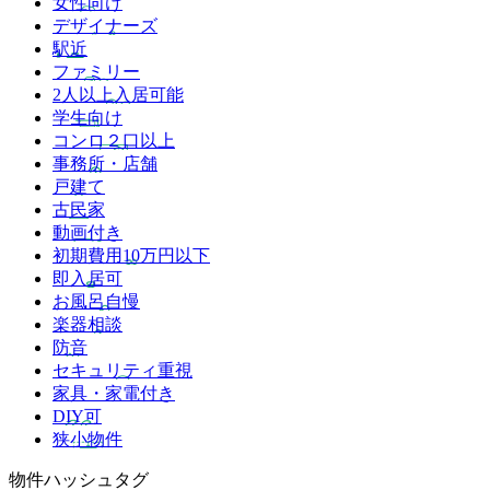
女性向け
デザイナーズ
駅近
ファミリー
2人以上入居可能
学生向け
コンロ２口以上
事務所・店舗
戸建て
古民家
動画付き
初期費用10万円以下
即入居可
お風呂自慢
楽器相談
防音
セキュリティ重視
家具・家電付き
DIY可
狭小物件
物件ハッシュタグ