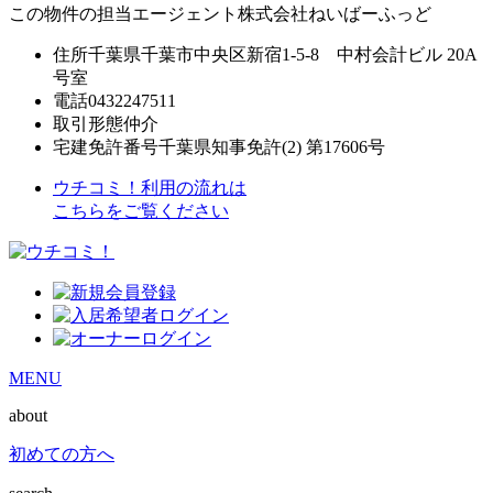
この物件の担当エージェント
株式会社ねいばーふっど
住所
千葉県千葉市中央区新宿1-5-8 中村会計ビル 20A
号室
電話
0432247511
取引形態
仲介
宅建免許番号
千葉県知事免許(2) 第17606号
ウチコミ！利用の流れは
こちらをご覧ください
MENU
about
初めての方へ