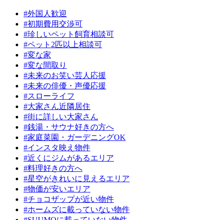
#外国人歓迎
#初期費用交渉可
#珍しいペット飼育相談可
#ペット2匹以上相談可
#変な家
#変な間取り
#未来のお笑い芸人応援
#未来の俳優・声優応援
#スローライフ
#大家さん近隣居住
#街に詳しい大家さん
#銭湯・サウナ好きの方へ
#家庭菜園・ガーデニングOK
#インスタ映え物件
#近くにジムがあるエリア
#料理好きの方へ
#星空がきれいに見えるエリア
#物価が安いエリア
#チョコザップが近い物件
#ホームズに載っていない物件
#SUUMOに載っていない物件