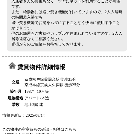
入居者さんの負担もなく、すぐにネットを利用することが可能
です。
また、給湯器には追い焚き機能が付いていますので、2人入居時
の時間差入浴でも
追い焚き機能でお湯をムダにすることなく快適に使用すること
ができます。
他のお部屋もご夫婦やカップルで住まわれていますので、2人入
居等遠慮なくご相談ください。
皆様からのご連絡をお待ちしております。
賃貸物件詳細情報
京成松戸線薬園台駅 徒歩25分
交通
京成本線京成大久保駅 徒歩25分
築年月
1987年10月築
建物構造
アパート/木造
階数
地上2階 建
情報更新日：2025/08/14
この物件の空室待ちの確認・相談はこちら