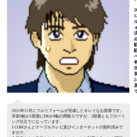
2
2021年12月にフルリフォームが完成したキレイなお部屋です。
洋室6帖が2部屋にDKが8帖の間取りですが、3部屋ともフローリ
ング仕立てになっています。
J:COMさんとケーブルテレビ及びインターネットの契約済みで
すので、