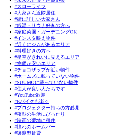
#未来の俳優・声優応援
#スローライフ
#大家さん近隣居住
#街に詳しい大家さん
#銭湯・サウナ好きの方へ
#家庭菜園・ガーデニングOK
#インスタ映え物件
#近くにジムがあるエリア
#料理好きの方へ
#星空がきれいに見えるエリア
#物価が安いエリア
#チョコザップが近い物件
#ホームズに載っていない物件
#SUUMOに載っていない物件
#住人が良い人たちです
#YouTuber歓迎
#Eバイクも楽々
#プロジェクター持ちの方必見
#夜型の生活にぴったり
#映画の聖地に移住
#憧れのホームバー
#譲渡型賃貸