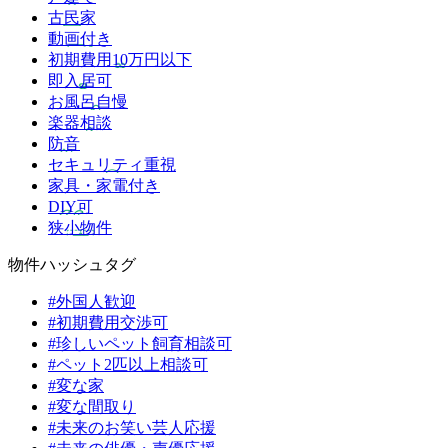
古民家
動画付き
初期費用10万円以下
即入居可
お風呂自慢
楽器相談
防音
セキュリティ重視
家具・家電付き
DIY可
狭小物件
物件ハッシュタグ
#外国人歓迎
#初期費用交渉可
#珍しいペット飼育相談可
#ペット2匹以上相談可
#変な家
#変な間取り
#未来のお笑い芸人応援