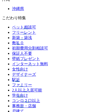
沖縄県
こだわり特集
ペット相談可
フリーレント
新築・築浅
敷礼０
初期費用分割相談可
保証人不要
壁紙プレゼント
インターネット無料
女性向け
デザイナーズ
駅近
ファミリー
2人以上入居可能
学生向け
コンロ２口以上
事務所・店舗
戸建て