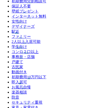
初期費用分割相談可
保証人不要
壁紙プレゼント
インターネット無料
女性向け
デザイナーズ
駅近
ファミリー
2人以上入居可能
学生向け
コンロ２口以上
事務所・店舗
戸建て
古民家
動画付き
初期費用10万円以下
即入居可
お風呂自慢
楽器相談
防音
セキュリティ重視
家具・家電付き