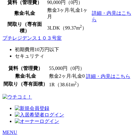
賃料（管理費）
90,000
円（0円）
敷金3ヶ月/礼金1ヶ
敷金/礼金
詳細・内見はこち
月
ら
間取り（専有面
2
3LDK（99.37m
）
積）
プチレジデンス１０３号室
初期費用10万円以下
セキュリティ
賃料（管理費）
55,000
円（0円）
敷金/礼金
敷金2ヶ月/
礼金0
詳細・内見はこちら
2
間取り（専有面積）
1R（38.61m
）
MENU