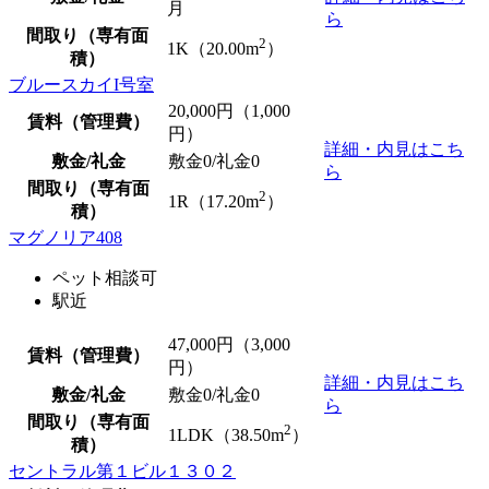
月
ら
間取り（専有面
2
1K（20.00m
）
積）
ブルースカイI号室
20,000
円（1,000
賃料（管理費）
円）
詳細・内見はこち
敷金/礼金
敷金0
/
礼金0
ら
間取り（専有面
2
1R（17.20m
）
積）
マグノリア408
ペット相談可
駅近
47,000
円（3,000
賃料（管理費）
円）
詳細・内見はこち
敷金/礼金
敷金0
/
礼金0
ら
間取り（専有面
2
1LDK（38.50m
）
積）
セントラル第１ビル１３０２