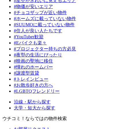
#星空がきれいに見えるエリア
#物価が安いエリア
#チョコザップが近い物件
#ホームズに載っていない物件
#SUUMOに載っていない物件
#住人が良い人たちです
#YouTuber歓迎
#Eバイクも楽々
#プロジェクター持ちの方必見
#夜型の生活にぴったり
#映画の聖地に移住
#憧れのホームバー
#譲渡型賃貸
#トレインビュー
#お散歩好きの方へ
#LGBTQフレンドリー
沿線・駅から探す
大学・短大から探す
ウチコミ！ならではの物件検索