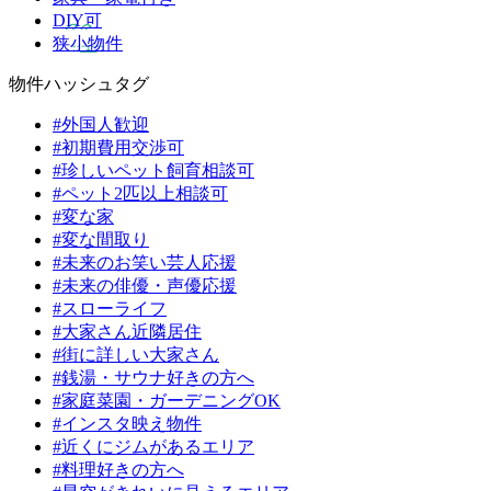
DIY可
狭小物件
物件ハッシュタグ
#外国人歓迎
#初期費用交渉可
#珍しいペット飼育相談可
#ペット2匹以上相談可
#変な家
#変な間取り
#未来のお笑い芸人応援
#未来の俳優・声優応援
#スローライフ
#大家さん近隣居住
#街に詳しい大家さん
#銭湯・サウナ好きの方へ
#家庭菜園・ガーデニングOK
#インスタ映え物件
#近くにジムがあるエリア
#料理好きの方へ