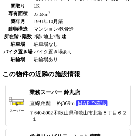
間取り
1K
2
専有面積
22.68m
築年月
1991年10月築
建物構造
マンション/鉄骨造
所在階 / 階数
7階/ 地上7階 建
駐車場
駐車場なし
バイク置き場
バイク置き場あり
駐輪場
駐輪場あり
この物件の近隣の施設情報
業務スーパー 鈴丸店
直線距離：約369m
MAPで確認
スーパー
〒640-8002 和歌山県和歌山市北新５丁目６２
−１