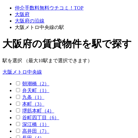
仲介手数料無料ウチコミ！TOP
大阪府
大阪府の沿線
大阪メトロ中央線の駅
大阪府の賃貸物件を駅で探す
駅を選択 （最大10駅まで選択できます）
大阪メトロ中央線
朝潮橋（2）
弁天町（1）
九条（1）
本町（3）
堺筋本町（4）
谷町四丁目（6）
深江橋（1）
高井田（7）
長田（4）