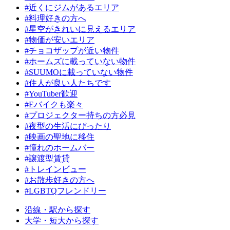
#近くにジムがあるエリア
#料理好きの方へ
#星空がきれいに見えるエリア
#物価が安いエリア
#チョコザップが近い物件
#ホームズに載っていない物件
#SUUMOに載っていない物件
#住人が良い人たちです
#YouTuber歓迎
#Eバイクも楽々
#プロジェクター持ちの方必見
#夜型の生活にぴったり
#映画の聖地に移住
#憧れのホームバー
#譲渡型賃貸
#トレインビュー
#お散歩好きの方へ
#LGBTQフレンドリー
沿線・駅から探す
大学・短大から探す