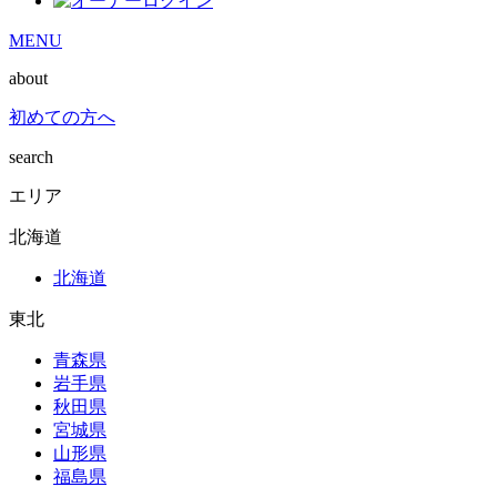
MENU
about
初めての方へ
search
エリア
北海道
北海道
東北
青森県
岩手県
秋田県
宮城県
山形県
福島県