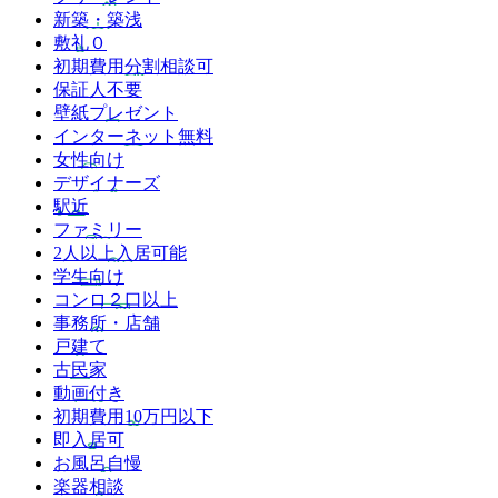
新築・築浅
敷礼０
初期費用分割相談可
保証人不要
壁紙プレゼント
インターネット無料
女性向け
デザイナーズ
駅近
ファミリー
2人以上入居可能
学生向け
コンロ２口以上
事務所・店舗
戸建て
古民家
動画付き
初期費用10万円以下
即入居可
お風呂自慢
楽器相談