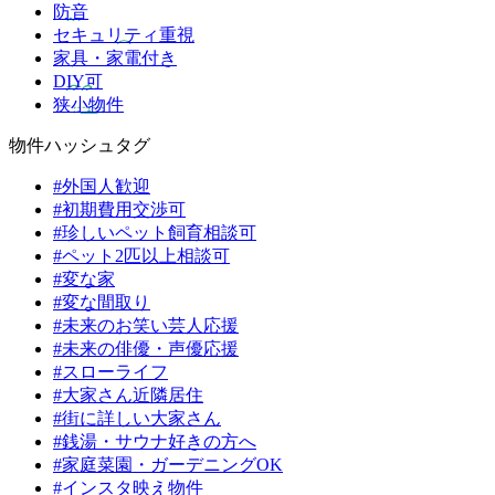
防音
セキュリティ重視
家具・家電付き
DIY可
狭小物件
物件ハッシュタグ
#外国人歓迎
#初期費用交渉可
#珍しいペット飼育相談可
#ペット2匹以上相談可
#変な家
#変な間取り
#未来のお笑い芸人応援
#未来の俳優・声優応援
#スローライフ
#大家さん近隣居住
#街に詳しい大家さん
#銭湯・サウナ好きの方へ
#家庭菜園・ガーデニングOK
#インスタ映え物件