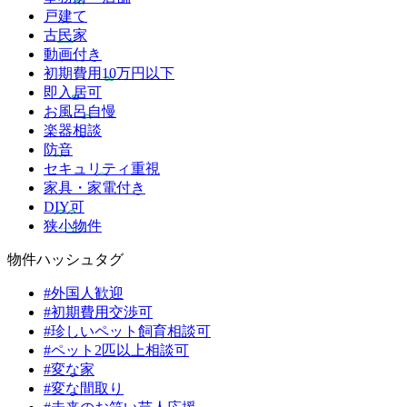
戸建て
古民家
動画付き
初期費用10万円以下
即入居可
お風呂自慢
楽器相談
防音
セキュリティ重視
家具・家電付き
DIY可
狭小物件
物件ハッシュタグ
#外国人歓迎
#初期費用交渉可
#珍しいペット飼育相談可
#ペット2匹以上相談可
#変な家
#変な間取り