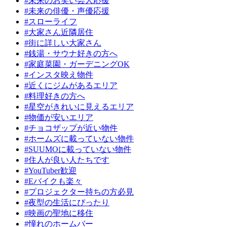
#未来のお笑い芸人応援
#未来の俳優・声優応援
#スローライフ
#大家さん近隣居住
#街に詳しい大家さん
#銭湯・サウナ好きの方へ
#家庭菜園・ガーデニングOK
#インスタ映え物件
#近くにジムがあるエリア
#料理好きの方へ
#星空がきれいに見えるエリア
#物価が安いエリア
#チョコザップが近い物件
#ホームズに載っていない物件
#SUUMOに載っていない物件
#住人が良い人たちです
#YouTuber歓迎
#Eバイクも楽々
#プロジェクター持ちの方必見
#夜型の生活にぴったり
#映画の聖地に移住
#憧れのホームバー