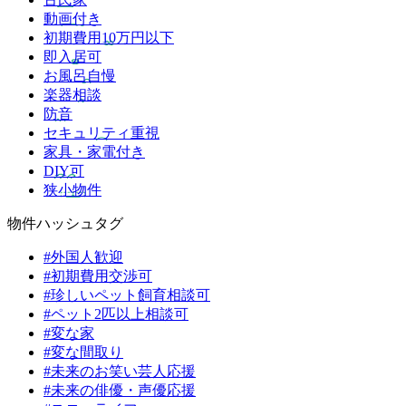
動画付き
初期費用10万円以下
即入居可
お風呂自慢
楽器相談
防音
セキュリティ重視
家具・家電付き
DIY可
狭小物件
物件ハッシュタグ
#外国人歓迎
#初期費用交渉可
#珍しいペット飼育相談可
#ペット2匹以上相談可
#変な家
#変な間取り
#未来のお笑い芸人応援
#未来の俳優・声優応援