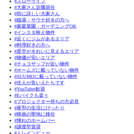
#スローライフ
#大家さん近隣居住
#街に詳しい大家さん
#銭湯・サウナ好きの方へ
#家庭菜園・ガーデニングOK
#インスタ映え物件
#近くにジムがあるエリア
#料理好きの方へ
#星空がきれいに見えるエリア
#物価が安いエリア
#チョコザップが近い物件
#ホームズに載っていない物件
#SUUMOに載っていない物件
#住人が良い人たちです
#YouTuber歓迎
#Eバイクも楽々
#プロジェクター持ちの方必見
#夜型の生活にぴったり
#映画の聖地に移住
#憧れのホームバー
#譲渡型賃貸
#トレインビュー