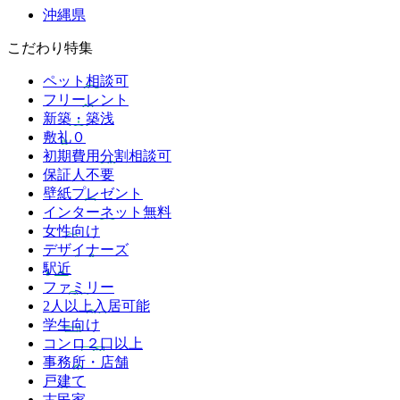
沖縄県
こだわり特集
ペット相談可
フリーレント
新築・築浅
敷礼０
初期費用分割相談可
保証人不要
壁紙プレゼント
インターネット無料
女性向け
デザイナーズ
駅近
ファミリー
2人以上入居可能
学生向け
コンロ２口以上
事務所・店舗
戸建て
古民家