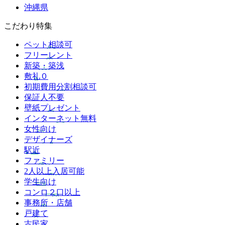
沖縄県
こだわり特集
ペット相談可
フリーレント
新築・築浅
敷礼０
初期費用分割相談可
保証人不要
壁紙プレゼント
インターネット無料
女性向け
デザイナーズ
駅近
ファミリー
2人以上入居可能
学生向け
コンロ２口以上
事務所・店舗
戸建て
古民家