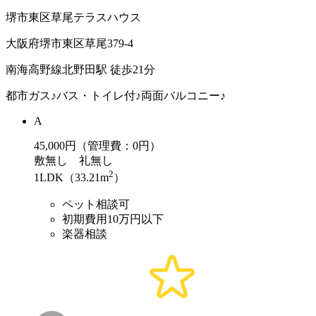
堺市東区草尾テラスハウス
大阪府堺市東区草尾379-4
南海高野線北野田駅 徒歩21分
都市ガス♪バス・トイレ付♪両面バルコニー♪
A
45,000
円（管理費：0円）
敷
無し
礼
無し
2
1LDK（33.21m
）
ペット相談可
初期費用10万円以下
楽器相談