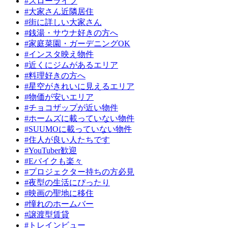
#スローライフ
#大家さん近隣居住
#街に詳しい大家さん
#銭湯・サウナ好きの方へ
#家庭菜園・ガーデニングOK
#インスタ映え物件
#近くにジムがあるエリア
#料理好きの方へ
#星空がきれいに見えるエリア
#物価が安いエリア
#チョコザップが近い物件
#ホームズに載っていない物件
#SUUMOに載っていない物件
#住人が良い人たちです
#YouTuber歓迎
#Eバイクも楽々
#プロジェクター持ちの方必見
#夜型の生活にぴったり
#映画の聖地に移住
#憧れのホームバー
#譲渡型賃貸
#トレインビュー