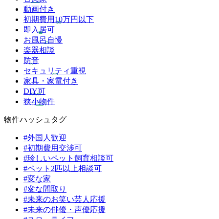
動画付き
初期費用10万円以下
即入居可
お風呂自慢
楽器相談
防音
セキュリティ重視
家具・家電付き
DIY可
狭小物件
物件ハッシュタグ
#外国人歓迎
#初期費用交渉可
#珍しいペット飼育相談可
#ペット2匹以上相談可
#変な家
#変な間取り
#未来のお笑い芸人応援
#未来の俳優・声優応援