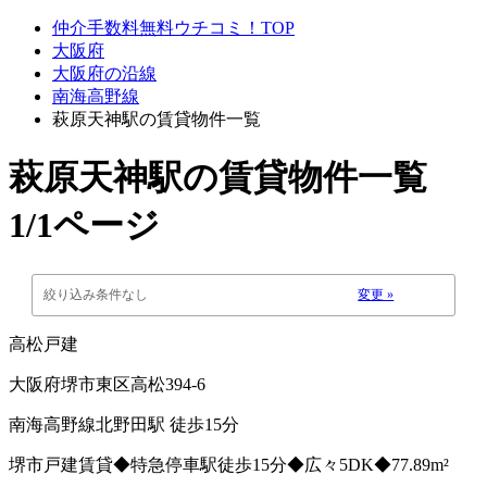
仲介手数料無料ウチコミ！TOP
大阪府
大阪府の沿線
南海高野線
萩原天神駅の賃貸物件一覧
萩原天神駅
の賃貸物件一覧
1/1ページ
絞り込み条件なし
変更 »
高松戸建
大阪府堺市東区高松394-6
南海高野線北野田駅 徒歩15分
堺市戸建賃貸◆特急停車駅徒歩15分◆広々5DK◆77.89m²