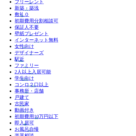
フリーレント
新築・築浅
敷礼０
初期費用分割相談可
保証人不要
壁紙プレゼント
インターネット無料
女性向け
デザイナーズ
駅近
ファミリー
2人以上入居可能
学生向け
コンロ２口以上
事務所・店舗
戸建て
古民家
動画付き
初期費用10万円以下
即入居可
お風呂自慢
楽器相談