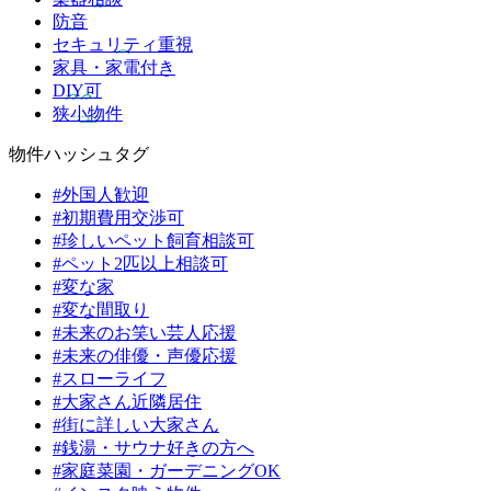
防音
セキュリティ重視
家具・家電付き
DIY可
狭小物件
物件ハッシュタグ
#外国人歓迎
#初期費用交渉可
#珍しいペット飼育相談可
#ペット2匹以上相談可
#変な家
#変な間取り
#未来のお笑い芸人応援
#未来の俳優・声優応援
#スローライフ
#大家さん近隣居住
#街に詳しい大家さん
#銭湯・サウナ好きの方へ
#家庭菜園・ガーデニングOK