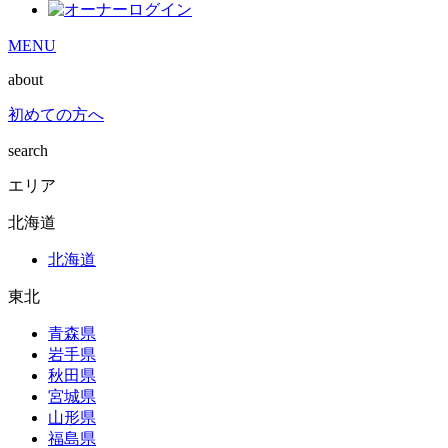
MENU
about
初めての方へ
search
エリア
北海道
北海道
東北
青森県
岩手県
秋田県
宮城県
山形県
福島県