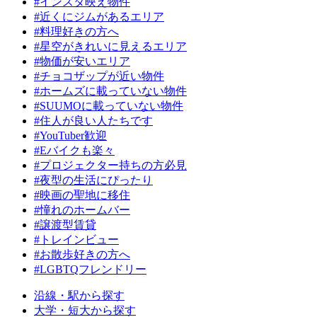
#インスタ映え物件
#近くにジムがあるエリア
#料理好きの方へ
#星空がきれいに見えるエリア
#物価が安いエリア
#チョコザップが近い物件
#ホームズに載っていない物件
#SUUMOに載っていない物件
#住人が良い人たちです
#YouTuber歓迎
#Eバイクも楽々
#プロジェクター持ちの方必見
#夜型の生活にぴったり
#映画の聖地に移住
#憧れのホームバー
#譲渡型賃貸
#トレインビュー
#お散歩好きの方へ
#LGBTQフレンドリー
沿線・駅から探す
大学・短大から探す