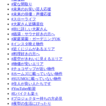
#変な間取り
#未来のお笑い芸人応援
#未来の俳優・声優応援
#スローライフ
#大家さん近隣居住
#街に詳しい大家さん
#銭湯・サウナ好きの方へ
#家庭菜園・ガーデニングOK
#インスタ映え物件
#近くにジムがあるエリア
#料理好きの方へ
#星空がきれいに見えるエリア
#物価が安いエリア
#チョコザップが近い物件
#ホームズに載っていない物件
#SUUMOに載っていない物件
#住人が良い人たちです
#YouTuber歓迎
#Eバイクも楽々
#プロジェクター持ちの方必見
#夜型の生活にぴったり