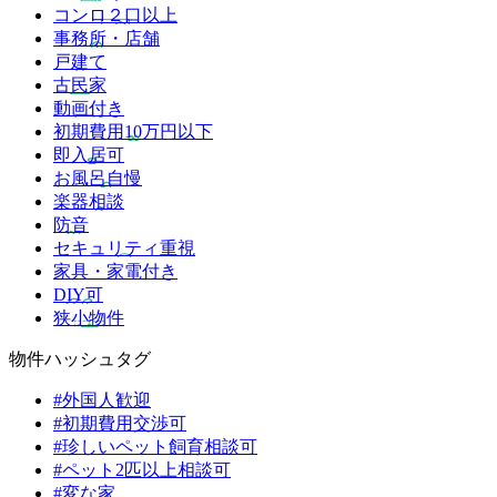
コンロ２口以上
事務所・店舗
戸建て
古民家
動画付き
初期費用10万円以下
即入居可
お風呂自慢
楽器相談
防音
セキュリティ重視
家具・家電付き
DIY可
狭小物件
物件ハッシュタグ
#外国人歓迎
#初期費用交渉可
#珍しいペット飼育相談可
#ペット2匹以上相談可
#変な家