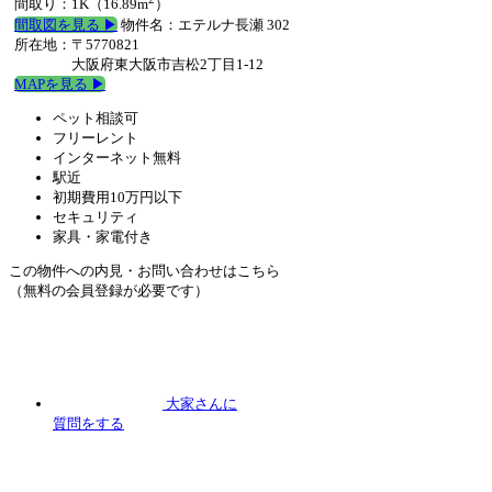
間取り：1K（16.89m
）
間取図を見る ▶︎
物件名：エテルナ長瀬 302
所在地：〒5770821
大阪府東大阪市吉松2丁目1-12
MAPを見る ▶︎
ペット相談可
フリーレント
インターネット無料
駅近
初期費用10万円以下
セキュリティ
家具・家電付き
この物件への内見・お問い合わせはこちら
（無料の会員登録が必要です）
大家さんに
質問
をする