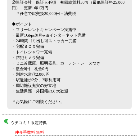
②保証会社 保証人必須 初回総賃料50％（最低保証料25,000
円） 更新1年1万円
＊任意で鍵交換20,000円＋消費税
◆ポイント
・フリーレントキャンペーン実施中
・最新1Gbps無料wifiインターネット完備
・24時間ゴミ出し可ストッカー完備
・宅配ＢＯＸ完備
・トイレシャワー完備
・防犯カメラ完備
・ミニ冷蔵庫、照明器具、カーテン・レースつき
・敷金0円、礼金0円
・別途水道代2,000円
・駅近徒歩2分、2駅利用可
・周辺施設充実の好立地
・生活保護・外国籍の方大歓迎
＊お気軽にご相談ください。
ウチコミ！限定特典
仲介手数料 無料