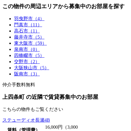
この物件の周辺エリアから募集中のお部屋を探す
羽曳野市（4）
門真市（11）
高石市（1）
藤井寺市（5）
東大阪市（59）
泉南市（0）
四條畷市（5）
交野市（2）
大阪狭山市（5）
阪南市（3）
仲介手数料無料
上四条町 の近隣で賃貸募集中のお部屋
こちらの物件もご覧ください
ステューディオ長瀬4B
16,000
円（3,000
賃料（管理費）