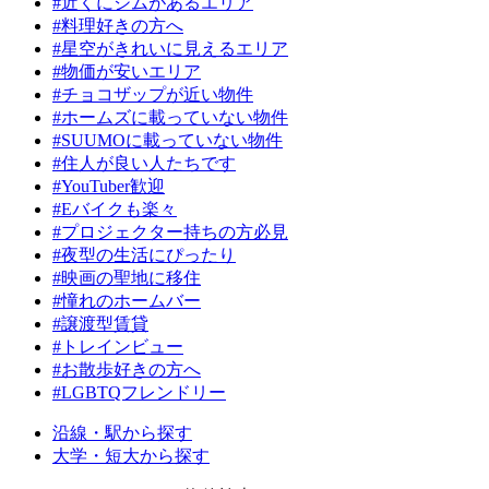
#近くにジムがあるエリア
#料理好きの方へ
#星空がきれいに見えるエリア
#物価が安いエリア
#チョコザップが近い物件
#ホームズに載っていない物件
#SUUMOに載っていない物件
#住人が良い人たちです
#YouTuber歓迎
#Eバイクも楽々
#プロジェクター持ちの方必見
#夜型の生活にぴったり
#映画の聖地に移住
#憧れのホームバー
#譲渡型賃貸
#トレインビュー
#お散歩好きの方へ
#LGBTQフレンドリー
沿線・駅から探す
大学・短大から探す