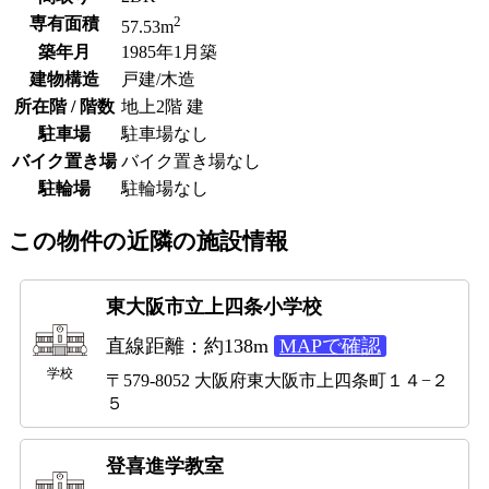
2
専有面積
57.53m
築年月
1985年1月築
建物構造
戸建/木造
所在階 / 階数
地上2階 建
駐車場
駐車場なし
バイク置き場
バイク置き場なし
駐輪場
駐輪場なし
この物件の近隣の施設情報
東大阪市立上四条小学校
直線距離：約138m
MAPで確認
学校
〒579-8052 大阪府東大阪市上四条町１４−２
５
登喜進学教室