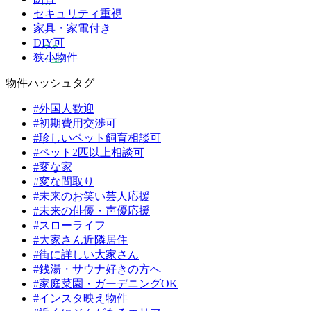
セキュリティ重視
家具・家電付き
DIY可
狭小物件
物件ハッシュタグ
#外国人歓迎
#初期費用交渉可
#珍しいペット飼育相談可
#ペット2匹以上相談可
#変な家
#変な間取り
#未来のお笑い芸人応援
#未来の俳優・声優応援
#スローライフ
#大家さん近隣居住
#街に詳しい大家さん
#銭湯・サウナ好きの方へ
#家庭菜園・ガーデニングOK
#インスタ映え物件