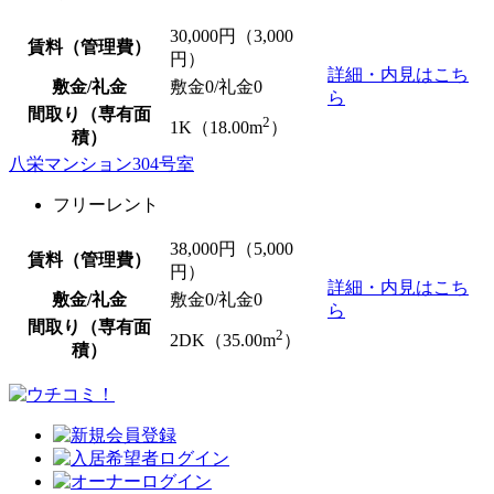
30,000
円（3,000
賃料（管理費）
円）
詳細・内見はこち
敷金/礼金
敷金0
/
礼金0
ら
間取り（専有面
2
1K（18.00m
）
積）
八栄マンション304号室
フリーレント
38,000
円（5,000
賃料（管理費）
円）
詳細・内見はこち
敷金/礼金
敷金0
/
礼金0
ら
間取り（専有面
2
2DK（35.00m
）
積）