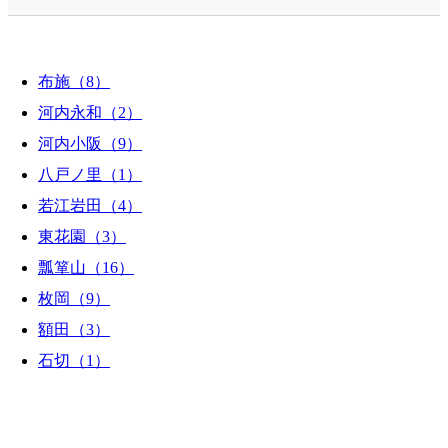
布施（8）
河内永和（2）
河内小阪（9）
八戸ノ里（1）
若江岩田（4）
東花園（3）
瓢箪山（16）
枚岡（9）
額田（3）
石切（1）