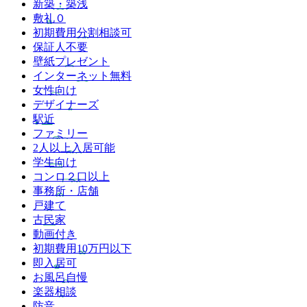
新築・築浅
敷礼０
初期費用分割相談可
保証人不要
壁紙プレゼント
インターネット無料
女性向け
デザイナーズ
駅近
ファミリー
2人以上入居可能
学生向け
コンロ２口以上
事務所・店舗
戸建て
古民家
動画付き
初期費用10万円以下
即入居可
お風呂自慢
楽器相談
防音