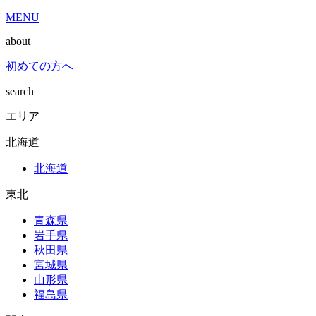
MENU
about
初めての方へ
search
エリア
北海道
北海道
東北
青森県
岩手県
秋田県
宮城県
山形県
福島県