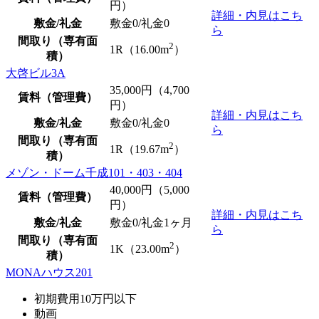
円）
詳細・内見はこち
敷金/礼金
敷金0
/
礼金0
ら
間取り（専有面
2
1R（16.00m
）
積）
大啓ビル3A
35,000
円（4,700
賃料（管理費）
円）
詳細・内見はこち
敷金/礼金
敷金0
/
礼金0
ら
間取り（専有面
2
1R（19.67m
）
積）
メゾン・ドーム千成101・403・404
40,000
円（5,000
賃料（管理費）
円）
詳細・内見はこち
敷金/礼金
敷金0
/礼金1ヶ月
ら
間取り（専有面
2
1K（23.00m
）
積）
MONAハウス201
初期費用10万円以下
動画