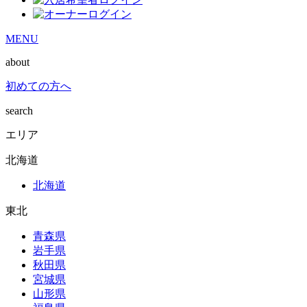
MENU
about
初めての方へ
search
エリア
北海道
北海道
東北
青森県
岩手県
秋田県
宮城県
山形県