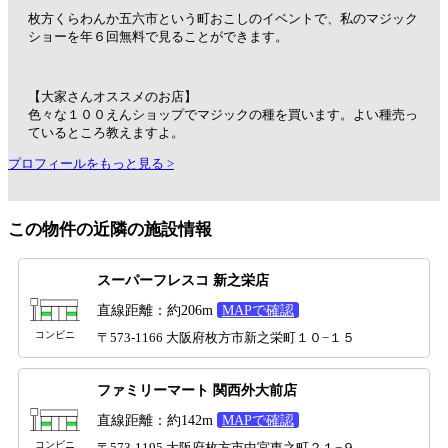
枚方くらわんか五六市という町おこしのイベントで、私のマジック
ショーを年６回無料で見ることができます。
【大家さんオススメのお店】
色々な１００えんショップでマジックの種を買います。よい種売っ
ているところ教えますよ。
プロフィールをもっと見る >
この物件の近隣の施設情報
スーパーフレスコ 新之栄店
直線距離：約206m
MAPで確認
コンビニ
〒573-1166 大阪府枚方市新之栄町１０−１５
ファミリーマート 関西外大前店
直線距離：約142m
MAPで確認
コンビニ
〒573-1195 大阪府枚方市中宮東之町２１−９