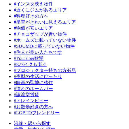
#インスタ映え物件
#近くにジムがあるエリア
#料理好きの方へ
#星空がきれいに見えるエリア
#物価が安いエリア
#チョコザップが近い物件
#ホームズに載っていない物件
#SUUMOに載っていない物件
#住人が良い人たちです
#YouTuber歓迎
#Eバイクも楽々
#プロジェクター持ちの方必見
#夜型の生活にぴったり
#映画の聖地に移住
#憧れのホームバー
#譲渡型賃貸
#トレインビュー
#お散歩好きの方へ
#LGBTQフレンドリー
沿線・駅から探す