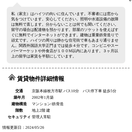
私（家主）はハイツの向いに住んでいます。不審者には窓から
気をつけています。安心してください。照明や水道設備の故障
は無料で直します。分からないことは何でも聞いてください。
留守の場合は配達物を預かります。部屋のソケットを使えばす
ぐに無料でインターネットができます。建物は重量鉄骨造りで
頑丈です。ハイツの周りは静かな住宅街で車もあまり通りませ
ん。関西外国語大学正門までは徒歩４分です。コンビニやスー
パーマーケットや外食店が１００M以内にあります。３ヶ月以
上の留学は家賃を半額にしています。
賃貸物件詳細情報
交通
京阪本線枚方市駅 バス10分 バス停下車 徒歩5分
築年月
2002年1月築
建物構造
マンション/鉄骨造
階数
地上2階 建
セキュリティ
管理人常駐
情報更新日：2024/05/26