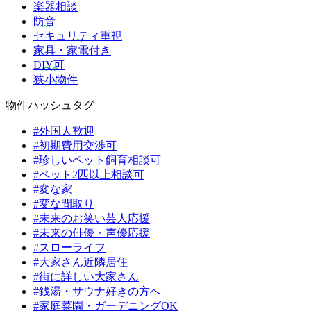
楽器相談
防音
セキュリティ重視
家具・家電付き
DIY可
狭小物件
物件ハッシュタグ
#外国人歓迎
#初期費用交渉可
#珍しいペット飼育相談可
#ペット2匹以上相談可
#変な家
#変な間取り
#未来のお笑い芸人応援
#未来の俳優・声優応援
#スローライフ
#大家さん近隣居住
#街に詳しい大家さん
#銭湯・サウナ好きの方へ
#家庭菜園・ガーデニングOK