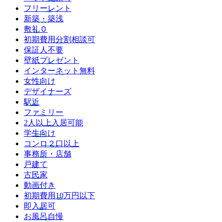
フリーレント
新築・築浅
敷礼０
初期費用分割相談可
保証人不要
壁紙プレゼント
インターネット無料
女性向け
デザイナーズ
駅近
ファミリー
2人以上入居可能
学生向け
コンロ２口以上
事務所・店舗
戸建て
古民家
動画付き
初期費用10万円以下
即入居可
お風呂自慢