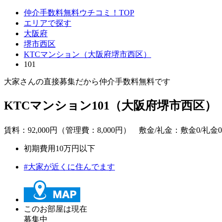
仲介手数料無料ウチコミ！TOP
エリアで探す
大阪府
堺市西区
KTCマンション（大阪府堺市西区）
101
大家さんの直接募集だから
仲介手数料無料
です
KTCマンション101（大阪府堺市西区）
賃料：
92,000
円（管理費：8,000円） 敷金/礼金：
敷金0
/
礼金0
初期費用10万円以下
#大家が近くに住んでます
このお部屋は現在
募集中