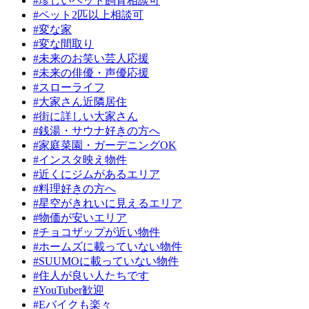
#珍しいペット飼育相談可
#ペット2匹以上相談可
#変な家
#変な間取り
#未来のお笑い芸人応援
#未来の俳優・声優応援
#スローライフ
#大家さん近隣居住
#街に詳しい大家さん
#銭湯・サウナ好きの方へ
#家庭菜園・ガーデニングOK
#インスタ映え物件
#近くにジムがあるエリア
#料理好きの方へ
#星空がきれいに見えるエリア
#物価が安いエリア
#チョコザップが近い物件
#ホームズに載っていない物件
#SUUMOに載っていない物件
#住人が良い人たちです
#YouTuber歓迎
#Eバイクも楽々