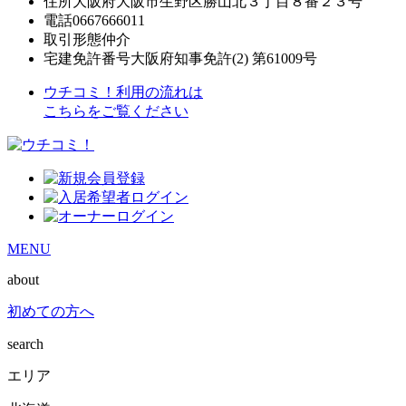
住所
大阪府大阪市生野区勝山北３丁目８番２３号
電話
0667666011
取引形態
仲介
宅建免許番号
大阪府知事免許(2) 第61009号
ウチコミ！利用の流れは
こちらをご覧ください
MENU
about
初めての方へ
search
エリア