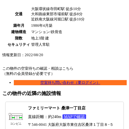
大阪環状線寺田町駅 徒歩10分
交通
大和路線東部市場前駅 徒歩8分
近鉄南大阪線河堀口駅 徒歩10分
築年月
1986年4月築
建物構造
マンション/鉄骨造
階数
地上3階 建
セキュリティ
管理人常駐
情報更新日：2022/08/20
この物件の空室待ちの確認・相談はこちら
（無料の会員登録が必要です）
空室待ち問い合わせ（要ログイン）
この物件の近隣の施設情報
ファミリーマート 桑津一丁目店
直線距離：約240m
MAPで確認
コンビニ
〒546-0041 大阪府大阪市東住吉区桑津１丁目８−５