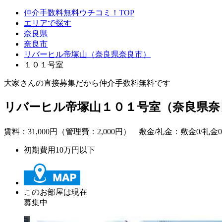
仲介手数料無料ウチコミ！TOP
エリアで探す
奈良県
奈良市
リバーヒル帝塚山（奈良県奈良市）
１０１号室
大家さんの直接募集だから
仲介手数料無料
です
リバーヒル帝塚山１０１号室（奈良県奈
賃料：
31,000
円（管理費：2,000円） 敷金/礼金：
敷金0
/
礼金0
初期費用10万円以下
このお部屋は現在
募集中