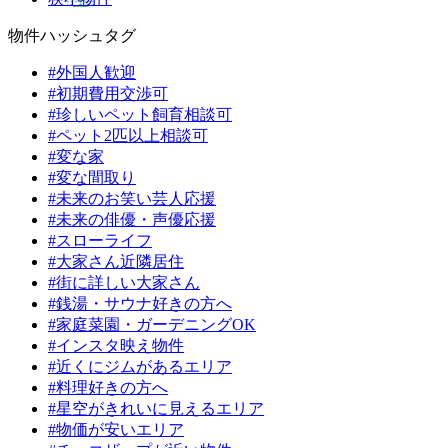
物件ハッシュタグ
#外国人歓迎
#初期費用交渉可
#珍しいペット飼育相談可
#ペット2匹以上相談可
#変な家
#変な間取り
#未来のお笑い芸人応援
#未来の俳優・声優応援
#スローライフ
#大家さん近隣居住
#街に詳しい大家さん
#銭湯・サウナ好きの方へ
#家庭菜園・ガーデニングOK
#インスタ映え物件
#近くにジムがあるエリア
#料理好きの方へ
#星空がきれいに見えるエリア
#物価が安いエリア