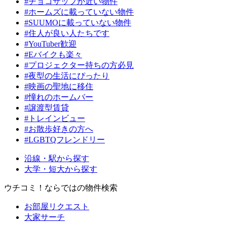
#チョコザップが近い物件
#ホームズに載っていない物件
#SUUMOに載っていない物件
#住人が良い人たちです
#YouTuber歓迎
#Eバイクも楽々
#プロジェクター持ちの方必見
#夜型の生活にぴったり
#映画の聖地に移住
#憧れのホームバー
#譲渡型賃貸
#トレインビュー
#お散歩好きの方へ
#LGBTQフレンドリー
沿線・駅から探す
大学・短大から探す
ウチコミ！ならではの物件検索
お部屋リクエスト
大家サーチ