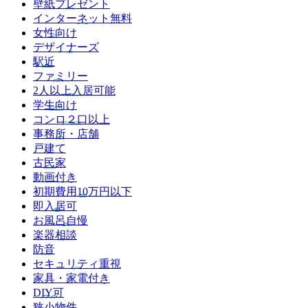
壁紙プレゼント
インターネット無料
女性向け
デザイナーズ
駅近
ファミリー
2人以上入居可能
学生向け
コンロ２口以上
事務所・店舗
戸建て
古民家
動画付き
初期費用10万円以下
即入居可
お風呂自慢
楽器相談
防音
セキュリティ重視
家具・家電付き
DIY可
狭小物件