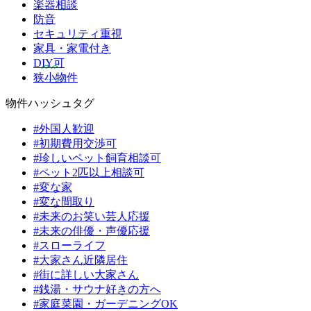
楽器相談
防音
セキュリティ重視
家具・家電付き
DIY可
狭小物件
物件ハッシュタグ
#外国人歓迎
#初期費用交渉可
#珍しいペット飼育相談可
#ペット2匹以上相談可
#変な家
#変な間取り
#未来のお笑い芸人応援
#未来の俳優・声優応援
#スローライフ
#大家さん近隣居住
#街に詳しい大家さん
#銭湯・サウナ好きの方へ
#家庭菜園・ガーデニングOK