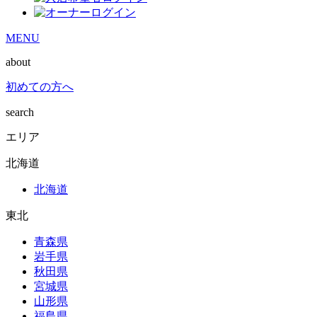
MENU
about
初めての方へ
search
エリア
北海道
北海道
東北
青森県
岩手県
秋田県
宮城県
山形県
福島県