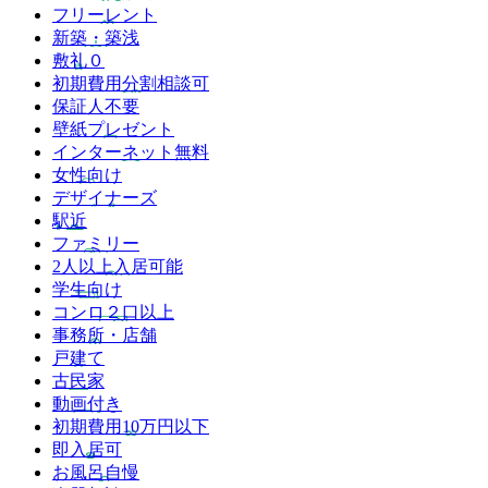
フリーレント
新築・築浅
敷礼０
初期費用分割相談可
保証人不要
壁紙プレゼント
インターネット無料
女性向け
デザイナーズ
駅近
ファミリー
2人以上入居可能
学生向け
コンロ２口以上
事務所・店舗
戸建て
古民家
動画付き
初期費用10万円以下
即入居可
お風呂自慢