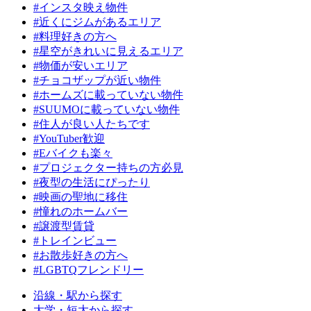
#インスタ映え物件
#近くにジムがあるエリア
#料理好きの方へ
#星空がきれいに見えるエリア
#物価が安いエリア
#チョコザップが近い物件
#ホームズに載っていない物件
#SUUMOに載っていない物件
#住人が良い人たちです
#YouTuber歓迎
#Eバイクも楽々
#プロジェクター持ちの方必見
#夜型の生活にぴったり
#映画の聖地に移住
#憧れのホームバー
#譲渡型賃貸
#トレインビュー
#お散歩好きの方へ
#LGBTQフレンドリー
沿線・駅から探す
大学・短大から探す