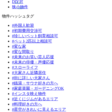
DIY可
狭小物件
物件ハッシュタグ
#外国人歓迎
#初期費用交渉可
#珍しいペット飼育相談可
#ペット2匹以上相談可
#変な家
#変な間取り
#未来のお笑い芸人応援
#未来の俳優・声優応援
#スローライフ
#大家さん近隣居住
#街に詳しい大家さん
#銭湯・サウナ好きの方へ
#家庭菜園・ガーデニングOK
#インスタ映え物件
#近くにジムがあるエリア
#料理好きの方へ
#星空がきれいに見えるエリア