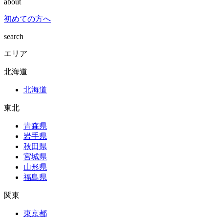
about
初めての方へ
search
エリア
北海道
北海道
東北
青森県
岩手県
秋田県
宮城県
山形県
福島県
関東
東京都