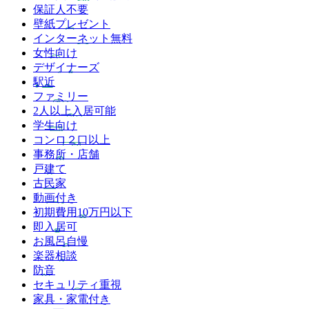
保証人不要
壁紙プレゼント
インターネット無料
女性向け
デザイナーズ
駅近
ファミリー
2人以上入居可能
学生向け
コンロ２口以上
事務所・店舗
戸建て
古民家
動画付き
初期費用10万円以下
即入居可
お風呂自慢
楽器相談
防音
セキュリティ重視
家具・家電付き