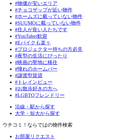
#物価が安いエリア
#チョコザップが近い物件
#ホームズに載っていない物件
#SUUMOに載っていない物件
#住人が良い人たちです
#YouTuber歓迎
#Eバイクも楽々
#プロジェクター持ちの方必見
#夜型の生活にぴったり
#映画の聖地に移住
#憧れのホームバー
#譲渡型賃貸
#トレインビュー
#お散歩好きの方へ
#LGBTQフレンドリー
沿線・駅から探す
大学・短大から探す
ウチコミ！ならではの物件検索
お部屋リクエスト