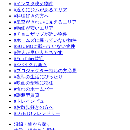
#インスタ映え物件
#近くにジムがあるエリア
#料理好きの方へ
#星空がきれいに見えるエリア
#物価が安いエリア
#チョコザップが近い物件
#ホームズに載っていない物件
#SUUMOに載っていない物件
#住人が良い人たちです
#YouTuber歓迎
#Eバイクも楽々
#プロジェクター持ちの方必見
#夜型の生活にぴったり
#映画の聖地に移住
#憧れのホームバー
#譲渡型賃貸
#トレインビュー
#お散歩好きの方へ
#LGBTQフレンドリー
沿線・駅から探す