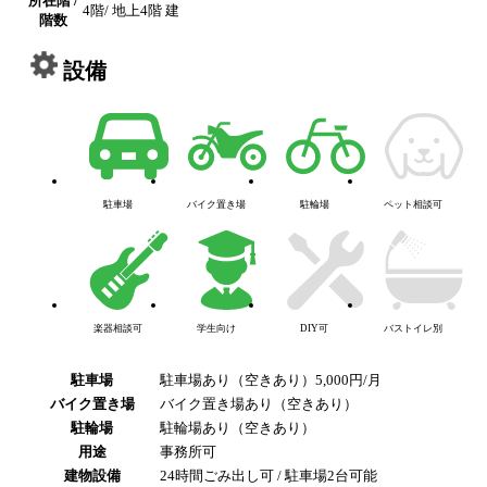
所在階 /
4階/ 地上4階 建
階数
設備
駐車場
バイク置き場
駐輪場
ペット相談可
楽器相談可
学生向け
DIY可
バストイレ別
駐車場
駐車場あり（空きあり）5,000円/月
バイク置き場
バイク置き場あり（空きあり）
駐輪場
駐輪場あり（空きあり）
用途
事務所可
建物設備
24時間ごみ出し可 / 駐車場2台可能