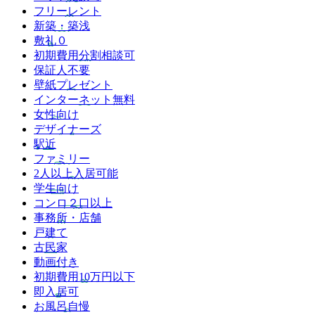
フリーレント
新築・築浅
敷礼０
初期費用分割相談可
保証人不要
壁紙プレゼント
インターネット無料
女性向け
デザイナーズ
駅近
ファミリー
2人以上入居可能
学生向け
コンロ２口以上
事務所・店舗
戸建て
古民家
動画付き
初期費用10万円以下
即入居可
お風呂自慢