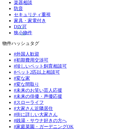
楽器相談
防音
セキュリティ重視
家具・家電付き
DIY可
狭小物件
物件ハッシュタグ
#外国人歓迎
#初期費用交渉可
#珍しいペット飼育相談可
#ペット2匹以上相談可
#変な家
#変な間取り
#未来のお笑い芸人応援
#未来の俳優・声優応援
#スローライフ
#大家さん近隣居住
#街に詳しい大家さん
#銭湯・サウナ好きの方へ
#家庭菜園・ガーデニングOK