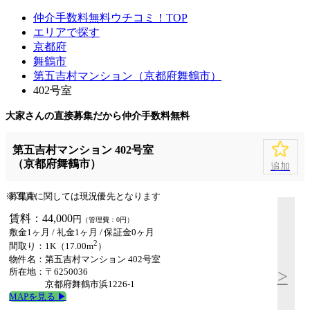
仲介手数料無料ウチコミ！TOP
エリアで探す
京都府
舞鶴市
第五吉村マンション（京都府舞鶴市）
402号室
大家さんの直接募集だから
仲介手数料無料
第五吉村マンション 402号室
（京都府舞鶴市）
追加
※ 写真に関しては現況優先となります
募集中
賃料：44,000
円
（管理費：0円）
敷金1ヶ月 / 礼金1ヶ月 /
保証金0ヶ月
2
間取り：1K（17.00m
）
物件名：第五吉村マンション 402号室
所在地：〒6250036
>
京都府舞鶴市浜1226-1
MAPを見る ▶︎