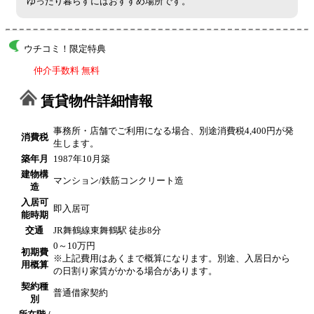
ゆったり暮らすにはおすすめ場所です。
ウチコミ！限定特典
仲介手数料 無料
賃貸物件詳細情報
事務所・店舗でご利用になる場合、別途消費税4,400円が発
消費税
生します。
築年月
1987年10月築
建物構
マンション/鉄筋コンクリート造
造
入居可
即入居可
能時期
交通
JR舞鶴線東舞鶴駅 徒歩8分
0～10万円
初期費
※上記費用はあくまで概算になります。別途、入居日から
用概算
の日割り家賃がかかる場合があります。
契約種
普通借家契約
別