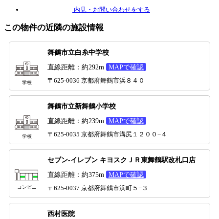
内見
・お問い合わせをする
この物件の近隣の施設情報
舞鶴市立白糸中学校
直線距離：約292m
MAPで確認
〒625-0036 京都府舞鶴市浜８４０
学校
舞鶴市立新舞鶴小学校
直線距離：約239m
MAPで確認
〒625-0035 京都府舞鶴市溝尻１２００−４
学校
セブン-イレブン キヨスクＪＲ東舞鶴駅改札口店
直線距離：約375m
MAPで確認
コンビニ
〒625-0037 京都府舞鶴市浜町５−３
西村医院