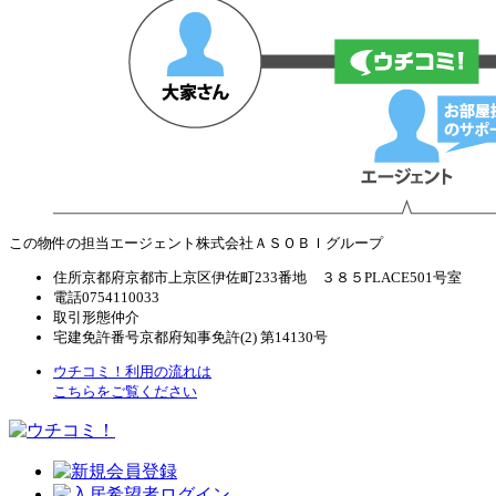
この物件の担当エージェント
株式会社ＡＳＯＢＩグループ
住所
京都府京都市上京区伊佐町233番地 ３８５PLACE501号室
電話
0754110033
取引形態
仲介
宅建免許番号
京都府知事免許(2) 第14130号
ウチコミ！利用の流れは
こちらをご覧ください