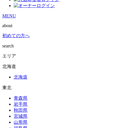
MENU
about
初めての方へ
search
エリア
北海道
北海道
東北
青森県
岩手県
秋田県
宮城県
山形県