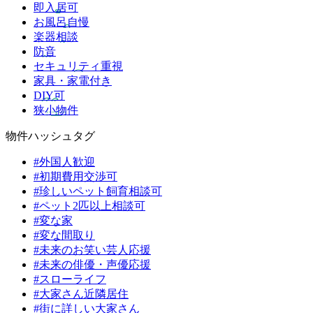
即入居可
お風呂自慢
楽器相談
防音
セキュリティ重視
家具・家電付き
DIY可
狭小物件
物件ハッシュタグ
#外国人歓迎
#初期費用交渉可
#珍しいペット飼育相談可
#ペット2匹以上相談可
#変な家
#変な間取り
#未来のお笑い芸人応援
#未来の俳優・声優応援
#スローライフ
#大家さん近隣居住
#街に詳しい大家さん