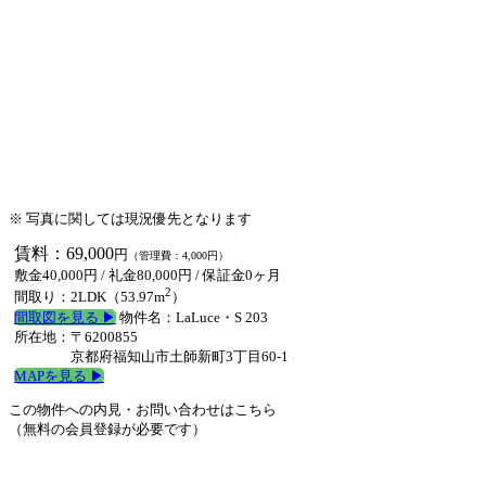
※ 写真に関しては現況優先となります
賃料：69,000
円
（管理費：4,000円）
敷金40,000円 / 礼金80,000円 /
保証金0ヶ月
2
間取り：2LDK（53.97m
）
間取図を見る ▶︎
物件名：LaLuce・S 203
所在地：〒6200855
京都府福知山市土師新町3丁目60-1
MAPを見る ▶︎
この物件への内見・お問い合わせはこちら
（無料の会員登録が必要です）