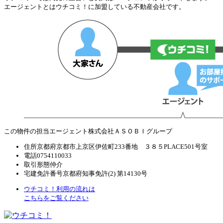
エージェントとはウチコミ！に加盟している不動産会社です。
この物件の担当エージェント
株式会社ＡＳＯＢＩグループ
住所
京都府京都市上京区伊佐町233番地 ３８５PLACE501号室
電話
0754110033
取引形態
仲介
宅建免許番号
京都府知事免許(2) 第14130号
ウチコミ！利用の流れは
こちらをご覧ください