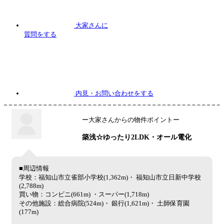
大家さんに
質問
をする
内見
・お問い合わせをする
ー大家さんからの物件ポイントー
築浅☆ゆったり2LDK・オール電化
■周辺情報
学校：福知山市立雀部小学校(1,362m)・ 福知山市立日新中学校
(2,788m)
買い物：コンビニ(661m) ・スーパー(1,718m)
その他施設：総合病院(524m)・ 銀行(1,621m)・ 土師保育園
(177m)