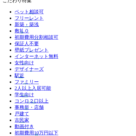
こだわり特集
ペット相談可
フリーレント
新築・築浅
敷礼０
初期費用分割相談可
保証人不要
壁紙プレゼント
インターネット無料
女性向け
デザイナーズ
駅近
ファミリー
2人以上入居可能
学生向け
コンロ２口以上
事務所・店舗
戸建て
古民家
動画付き
初期費用10万円以下