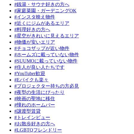
#銭湯・サウナ好きの方へ
#家庭菜園・ガーデニングOK
#インスタ映え物件
#近くにジムがあるエリア
#料理好きの方へ
#星空がきれいに見えるエリア
#物価が安いエリア
#チョコザップが近い物件
#ホームズに載っていない物件
#SUUMOに載っていない物件
#住人が良い人たちです
#YouTuber歓迎
#Eバイクも楽々
#プロジェクター持ちの方必見
#夜型の生活にぴったり
#映画の聖地に移住
#憧れのホームバー
#譲渡型賃貸
#トレインビュー
#お散歩好きの方へ
#LGBTQフレンドリー