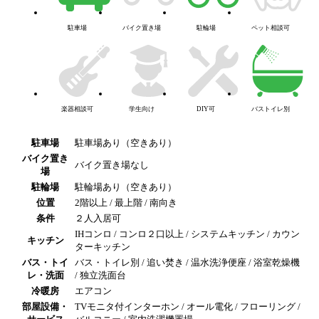
駐車場
バイク置き場
駐輪場
ペット相談可
楽器相談可
学生向け
DIY可
バストイレ別
駐車場
駐車場あり（空きあり）
バイク置き
バイク置き場なし
場
駐輪場
駐輪場あり（空きあり）
位置
2階以上 / 最上階 / 南向き
条件
２人入居可
IHコンロ / コンロ２口以上 / システムキッチン / カウン
キッチン
ターキッチン
バス・トイ
バス・トイレ別 / 追い焚き / 温水洗浄便座 / 浴室乾燥機
レ・洗面
/ 独立洗面台
冷暖房
エアコン
部屋設備・
TVモニタ付インターホン / オール電化 / フローリング /