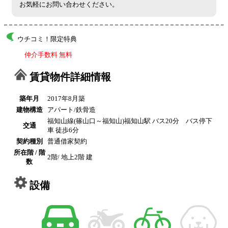
お気軽にお問い合わせください。
ウチコミ！限定特典
仲介手数料 無料
賃貸物件詳細情報
築年月
2017年8月築
建物構造
アパート/鉄骨造
福知山線(篠山口～福知山)福知山駅 バス20分 バス停下
交通
車 徒歩6分
契約種別
普通借家契約
所在階 / 階
2階/ 地上2階 建
数
設備