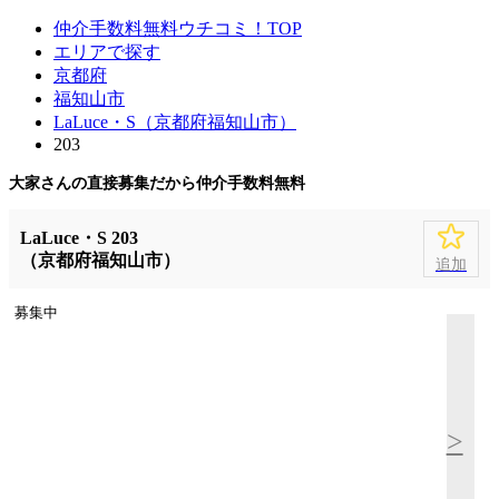
仲介手数料無料ウチコミ！TOP
エリアで探す
京都府
福知山市
LaLuce・S（京都府福知山市）
203
大家さんの直接募集だから
仲介手数料無料
LaLuce・S 203
（京都府福知山市）
追加
募集中
>