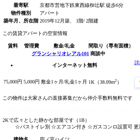
最寄駅
京都市営地下鉄東西線椥辻駅 徒歩6分
物件種別
アパート
築年月、所在階
2019年12月築、 1階/ 2階建
この賃貸アパートの空室情報
賃料
管理費
敷金/礼金
間取り（専有面積）
グランシャリオレアル101
商談中
詳
インターネット無料
2
75,000
円
5,000円
敷金1ヶ月/礼金1ヶ月
1K（38.09m
）
この物件は大家さんの直接募集だから
仲介手数料無料
です
2Kで広々とした静かな部屋です（1B）
☆バストイレ別 ☆エアコン付き ☆ガスコンロ設置可 更
建物名
四ノ宮ハイツ