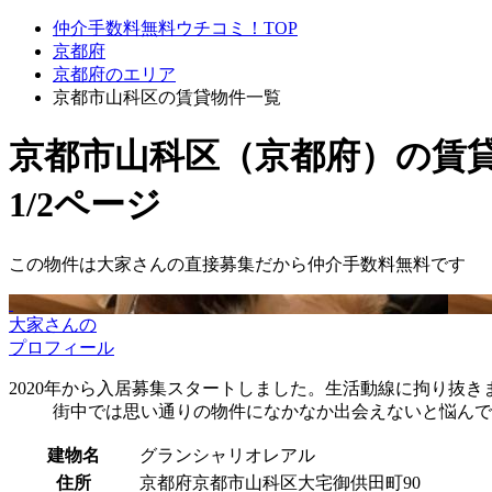
仲介手数料無料ウチコミ！TOP
京都府
京都府のエリア
京都市山科区の賃貸物件一覧
京都市山科区（京都府）
の賃
1/2ページ
この物件は大家さんの直接募集だから
仲介手数料無料
です
大家さんの
プロフィール
2020年から入居募集スタートしました。生活動線に拘り抜き
街中では思い通りの物件になかなか出会えないと悩んで
建物名
グランシャリオレアル
住所
京都府京都市山科区大宅御供田町90