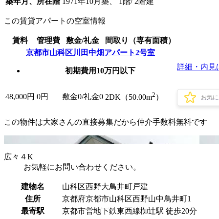
築年月、所在階
1971年10月築、 1階/ 2階建
この賃貸アパートの空室情報
賃料
管理費
敷金/礼金
間取り（専有面積）
京都市山科区川田中畑アパート2号室
詳細・内見
初期費用10万円以下
2
48,000
円
0円
敷金0
/
礼金0
2DK（50.00m
）
お気に
この物件は大家さんの直接募集だから
仲介手数料無料
です
広々４K
お気軽にお問い合わせください。
建物名
山科区西野大鳥井町戸建
住所
京都府京都市山科区西野山中鳥井町1
最寄駅
京都市営地下鉄東西線椥辻駅 徒歩20分