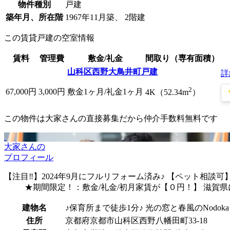
物件種別
戸建
築年月、所在階
1967年11月築、 2階建
この賃貸戸建の空室情報
賃料
管理費
敷金/礼金
間取り（専有面積）
山科区西野大鳥井町戸建
詳
2
67,000
円
3,000円
敷金1ヶ月/礼金1ヶ月
4K（52.34m
）
この物件は大家さんの直接募集だから
仲介手数料無料
です
大家さんの
プロフィール
【注目‼】2024年9月にフルリフォーム済み♪ 【ペット相談可】 
★期間限定！：敷金/礼金/初月家賃が【０円！】 滋賀
建物名
♪保育所まで徒歩1分♪ 光の窓と春風のNodoka
住所
京都府京都市山科区西野八幡田町33-18