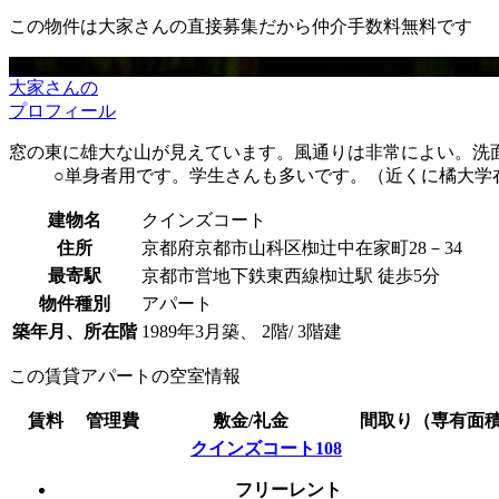
この物件は大家さんの直接募集だから
仲介手数料無料
です
大家さんの
プロフィール
窓の東に雄大な山が見えています。風通りは非常によい。洗
○単身者用です。学生さんも多いです。（近くに橘大学
建物名
クインズコート
住所
京都府京都市山科区椥辻中在家町28－34
最寄駅
京都市営地下鉄東西線椥辻駅 徒歩5分
物件種別
アパート
築年月、所在階
1989年3月築、 2階/ 3階建
この賃貸アパートの空室情報
賃料
管理費
敷金/礼金
間取り（専有面
クインズコート108
フリーレント