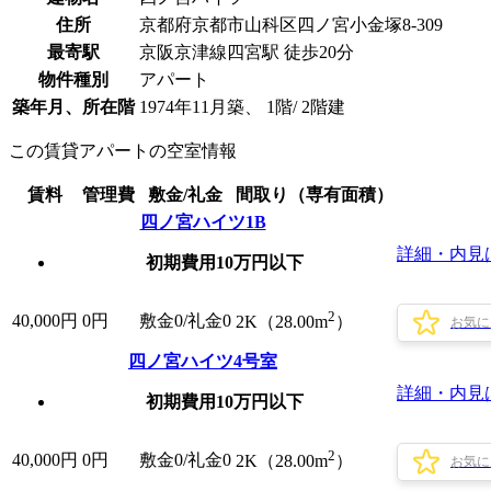
住所
京都府京都市山科区四ノ宮小金塚8-309
最寄駅
京阪京津線四宮駅 徒歩20分
物件種別
アパート
築年月、所在階
1974年11月築、 1階/ 2階建
この賃貸アパートの空室情報
賃料
管理費
敷金/礼金
間取り（専有面積）
四ノ宮ハイツ1B
詳細・内見
初期費用10万円以下
2
40,000
円
0円
敷金0
/
礼金0
2K（28.00m
）
お気に
四ノ宮ハイツ4号室
詳細・内見
初期費用10万円以下
2
40,000
円
0円
敷金0
/
礼金0
2K（28.00m
）
お気に