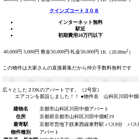
クインズコート３０８
インターネット無料
駅近
初期費用10万円以下
2
40,000
円
3,000円
敷金50,000円/礼金50,000円
1K（20.00m
）
この物件は大家さんの直接募集だから
仲介手数料無料
です
広々とした２DKのアパートです。（2号室）
エアコンを新設しました！！ ●物件名 山科区川田中畑町アパート
建物名
京都市山科区川田中畑アパート
住所
京都府京都市山科区川田中畑町19
最寄駅
京都市営地下鉄東西線東野駅 バス8分 バス
物件種別
アパート