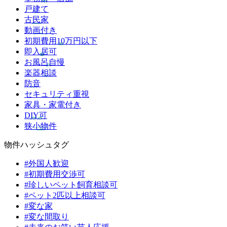
戸建て
古民家
動画付き
初期費用10万円以下
即入居可
お風呂自慢
楽器相談
防音
セキュリティ重視
家具・家電付き
DIY可
狭小物件
物件ハッシュタグ
#外国人歓迎
#初期費用交渉可
#珍しいペット飼育相談可
#ペット2匹以上相談可
#変な家
#変な間取り