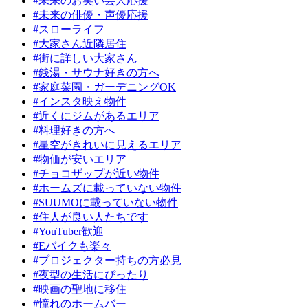
#未来のお笑い芸人応援
#未来の俳優・声優応援
#スローライフ
#大家さん近隣居住
#街に詳しい大家さん
#銭湯・サウナ好きの方へ
#家庭菜園・ガーデニングOK
#インスタ映え物件
#近くにジムがあるエリア
#料理好きの方へ
#星空がきれいに見えるエリア
#物価が安いエリア
#チョコザップが近い物件
#ホームズに載っていない物件
#SUUMOに載っていない物件
#住人が良い人たちです
#YouTuber歓迎
#Eバイクも楽々
#プロジェクター持ちの方必見
#夜型の生活にぴったり
#映画の聖地に移住
#憧れのホームバー