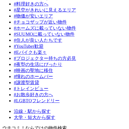
#料理好きの方へ
#星空がきれいに見えるエリア
#物価が安いエリア
#チョコザップが近い物件
#ホームズに載っていない物件
#SUUMOに載っていない物件
#住人が良い人たちです
#YouTuber歓迎
#Eバイクも楽々
#プロジェクター持ちの方必見
#夜型の生活にぴったり
#映画の聖地に移住
#憧れのホームバー
#譲渡型賃貸
#トレインビュー
#お散歩好きの方へ
#LGBTQフレンドリー
沿線・駅から探す
大学・短大から探す
ウチコミ！ならではの物件検索