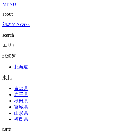
MENU
about
初めての方へ
search
エリア
北海道
北海道
東北
青森県
岩手県
秋田県
宮城県
山形県
福島県
関東