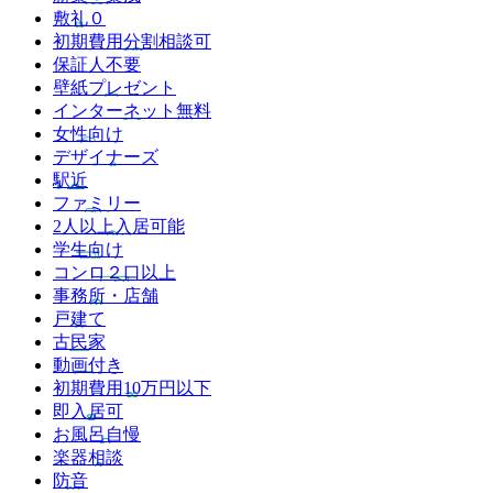
敷礼０
初期費用分割相談可
保証人不要
壁紙プレゼント
インターネット無料
女性向け
デザイナーズ
駅近
ファミリー
2人以上入居可能
学生向け
コンロ２口以上
事務所・店舗
戸建て
古民家
動画付き
初期費用10万円以下
即入居可
お風呂自慢
楽器相談
防音