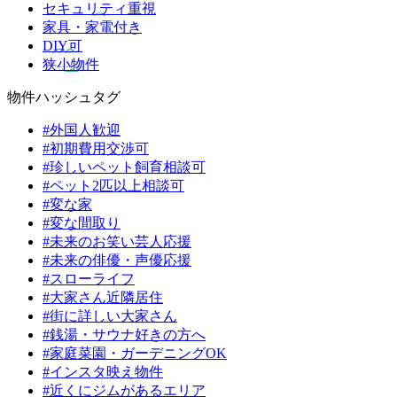
セキュリティ重視
家具・家電付き
DIY可
狭小物件
物件ハッシュタグ
#外国人歓迎
#初期費用交渉可
#珍しいペット飼育相談可
#ペット2匹以上相談可
#変な家
#変な間取り
#未来のお笑い芸人応援
#未来の俳優・声優応援
#スローライフ
#大家さん近隣居住
#街に詳しい大家さん
#銭湯・サウナ好きの方へ
#家庭菜園・ガーデニングOK
#インスタ映え物件
#近くにジムがあるエリア