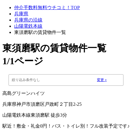
仲介手数料無料ウチコミ！TOP
兵庫県
兵庫県の沿線
山陽電鉄本線
東須磨駅の賃貸物件一覧
東須磨駅
の賃貸物件一覧
1/1ページ
絞り込み条件なし
変更 »
高島グリーンハイツ
兵庫県神戸市須磨区戸政町２丁目2-25
山陽電鉄本線東須磨駅 徒歩3分
駅近！敷金・礼金0円！バス・トイレ別！フル改装予定です♪