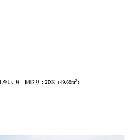
）
2
金1ヶ月 間取り：2DK（49.68m
）