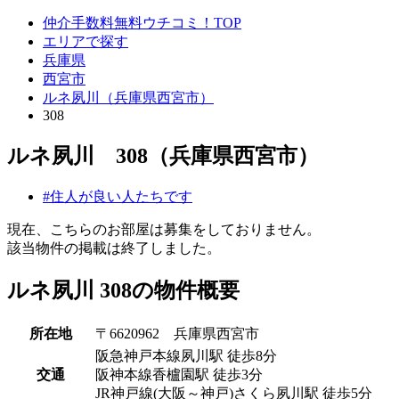
仲介手数料無料ウチコミ！TOP
エリアで探す
兵庫県
西宮市
ルネ夙川（兵庫県西宮市）
308
ルネ夙川 308（兵庫県西宮市）
#住人が良い人たちです
現在、こちらのお部屋は募集をしておりません。
該当物件の掲載は終了しました。
ルネ夙川 308の物件概要
所在地
〒6620962 兵庫県西宮市
阪急神戸本線夙川駅 徒歩8分
交通
阪神本線香櫨園駅 徒歩3分
JR神戸線(大阪～神戸)さくら夙川駅 徒歩5分