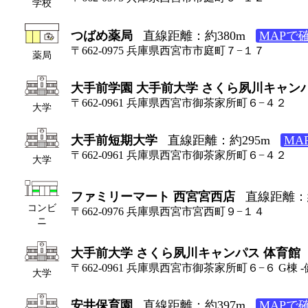
学校
つばめ薬局
直線距離：約380m
MAPで
〒662-0975 兵庫県西宮市市庭町７−１７
薬局
大手前学園 大手前大学 さくら夙川キャン
〒662-0961 兵庫県西宮市御茶家所町６−４２
大学
大手前短期大学
直線距離：約295m
MA
〒662-0961 兵庫県西宮市御茶家所町６−４２
大学
ファミリーマート 西宮宮西店
直線距離：約
コンビ
〒662-0976 兵庫県西宮市宮西町９−１４
ニ
大手前大学 さくら夙川キャンパス 体育館
〒662-0961 兵庫県西宮市御茶家所町６−６ G棟 -
大学
安井保育園
直線距離：約397m
MAPで