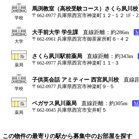
馬渕教室（高校受験コース）さくら夙川校
〒662-0977 兵庫県西宮市神楽町１２−１２ 1F・2
学校
大手前大学 学生課
直線距離：約286m
〒662-0961 兵庫県西宮市御茶家所町６−４２
大学
さくら夙川駅前薬局
直線距離：約343m
〒662-0977 兵庫県西宮市神楽町１１−３
薬局
子供英会話 アミティー 西宮夙川校
直線距
〒662-0977 兵庫県西宮市神楽町９−５
学校
ペガサス夙川薬局
直線距離：約305m
M
〒662-0045 兵庫県西宮市安井町５
薬局
この物件の最寄りの駅から募集中のお部屋を探す