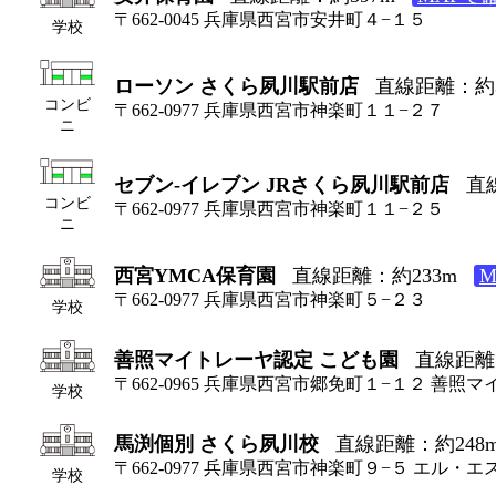
〒662-0045 兵庫県西宮市安井町４−１５
学校
ローソン さくら夙川駅前店
直線距離：約3
コンビ
〒662-0977 兵庫県西宮市神楽町１１−２７
ニ
セブン-イレブン JRさくら夙川駅前店
直
コンビ
〒662-0977 兵庫県西宮市神楽町１１−２５
ニ
西宮YMCA保育園
直線距離：約233m
〒662-0977 兵庫県西宮市神楽町５−２３
学校
善照マイトレーヤ認定 こども園
直線距離
〒662-0965 兵庫県西宮市郷免町１−１２ 善照
学校
馬渕個別 さくら夙川校
直線距離：約248
〒662-0977 兵庫県西宮市神楽町９−５ エル・エ
学校