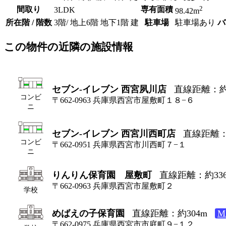
2
間取り
専有面積
3LDK
98.42m
所在階 / 階数
3階/ 地上6階 地下1階 建
駐車場
駐車場あり
バ
この物件の近隣の施設情報
セブン-イレブン 西宮夙川店
直線距離：約
コンビ
〒662-0963 兵庫県西宮市屋敷町１８−６
ニ
セブン-イレブン 西宮川西町店
直線距離：
コンビ
〒662-0951 兵庫県西宮市川西町７−１
ニ
りんりん保育園 屋敷町
直線距離：約33
〒662-0963 兵庫県西宮市屋敷町２
学校
めばえの子保育園
直線距離：約304m
M
〒662-0975 兵庫県西宮市市庭町９−１２