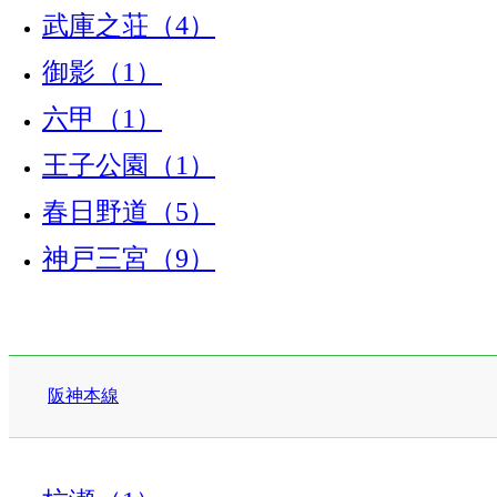
武庫之荘（4）
御影（1）
六甲（1）
王子公園（1）
春日野道（5）
神戸三宮（9）
阪神本線