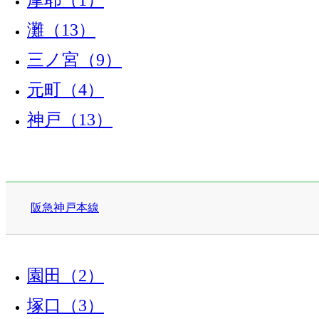
摩耶（1）
灘（13）
三ノ宮（9）
元町（4）
神戸（13）
阪急神戸本線
園田（2）
塚口（3）