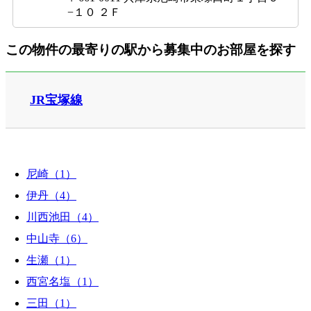
−１０ ２Ｆ
この物件の最寄りの駅から募集中のお部屋を探す
JR宝塚線
尼崎（1）
伊丹（4）
川西池田（4）
中山寺（6）
生瀬（1）
西宮名塩（1）
三田（1）