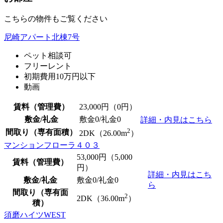
こちらの物件もご覧ください
尼崎アパート北棟7号
ペット相談可
フリーレント
初期費用10万円以下
動画
賃料（管理費）
23,000
円（0円）
敷金/礼金
敷金0
/
礼金0
詳細・内見はこちら
2
間取り（専有面積）
2DK（26.00m
）
マンションフローラ４０３
53,000
円（5,000
賃料（管理費）
円）
詳細・内見はこち
敷金/礼金
敷金0
/
礼金0
ら
間取り（専有面
2
2DK（36.00m
）
積）
須磨ハイツWEST