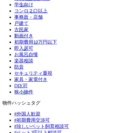
学生向け
コンロ２口以上
事務所・店舗
戸建て
古民家
動画付き
初期費用10万円以下
即入居可
お風呂自慢
楽器相談
防音
セキュリティ重視
家具・家電付き
DIY可
狭小物件
物件ハッシュタグ
#外国人歓迎
#初期費用交渉可
#珍しいペット飼育相談可
#ペット2匹以上相談可