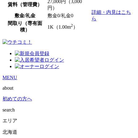
27,000
円（3,000
賃料（管理費）
円）
詳細・内見はこち
敷金/礼金
敷金0
/
礼金0
ら
間取り（専有面
2
1K（1.00m
）
積）
MENU
about
初めての方へ
search
エリア
北海道