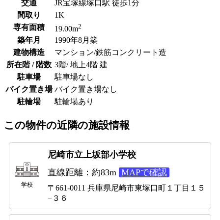
交通
JR宝塚線塚口駅 徒歩1分
間取り
1K
2
専有面積
19.00m
築年月
1990年8月築
建物構造
マンション/鉄筋コンクリート造
所在階 / 階数
3階/ 地上4階 建
駐車場
駐車場なし
バイク置き場
バイク置き場なし
駐輪場
駐輪場あり
この物件の近隣の施設情報
尼崎市立上坂部小学校
直線距離：約83m
MAPで確認
学校
〒661-0011 兵庫県尼崎市東塚口町１丁目１５
−３６