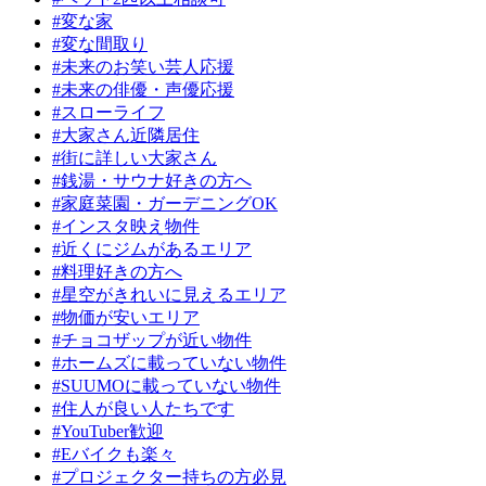
#変な家
#変な間取り
#未来のお笑い芸人応援
#未来の俳優・声優応援
#スローライフ
#大家さん近隣居住
#街に詳しい大家さん
#銭湯・サウナ好きの方へ
#家庭菜園・ガーデニングOK
#インスタ映え物件
#近くにジムがあるエリア
#料理好きの方へ
#星空がきれいに見えるエリア
#物価が安いエリア
#チョコザップが近い物件
#ホームズに載っていない物件
#SUUMOに載っていない物件
#住人が良い人たちです
#YouTuber歓迎
#Eバイクも楽々
#プロジェクター持ちの方必見