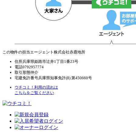
この物件の担当エージェント
株式会社赤鹿地所
住所
兵庫県姫路市辻井1丁目1番23号
電話
0792957774
取引形態
仲介
宅建免許番号
兵庫県知事免許(8) 第450660号
ウチコミ！利用の流れは
こちらをご覧ください