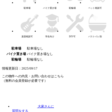
駐車場
バイク置き場
駐輪場
ペット相談可
楽器相談可
学生向け
DIY可
バストイレ別
駐車場
駐車場なし
バイク置き場
バイク置き場なし
駐輪場
駐輪場なし
情報更新日：2025/09/17
この物件への内見・お問い合わせはこちら
（無料の会員登録が必要です）
大家さんに
質問
をする