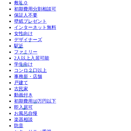
敷礼０
初期費用分割相談可
保証人不要
壁紙プレゼント
インターネット無料
女性向け
デザイナーズ
駅近
ファミリー
2人以上入居可能
学生向け
コンロ２口以上
事務所・店舗
戸建て
古民家
動画付き
初期費用10万円以下
即入居可
お風呂自慢
楽器相談
防音