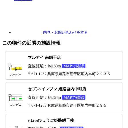
内見
・お問い合わせをする
この物件の近隣の施設情報
マルアイ 南網干店
直線距離：約180m
MAPで確認
〒671-1257 兵庫県姫路市網干区垣内本町２２３６
スーパー
セブン-イレブン 姫路垣内中町店
直線距離：約264m
MAPで確認
コンビニ
〒671-1253 兵庫県姫路市網干区垣内中町２９５
s-Liveひょうご姫路網干校