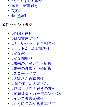
セキュリティ重視
家具・家電付き
DIY可
狭小物件
物件ハッシュタグ
#外国人歓迎
#初期費用交渉可
#珍しいペット飼育相談可
#ペット2匹以上相談可
#変な家
#変な間取り
#未来のお笑い芸人応援
#未来の俳優・声優応援
#スローライフ
#大家さん近隣居住
#街に詳しい大家さん
#銭湯・サウナ好きの方へ
#家庭菜園・ガーデニングOK
#インスタ映え物件
#近くにジムがあるエリア