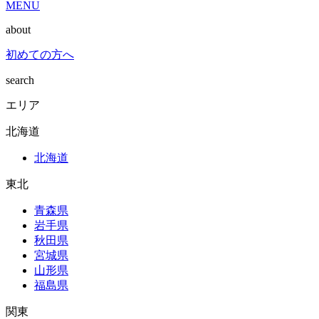
MENU
about
初めての方へ
search
エリア
北海道
北海道
東北
青森県
岩手県
秋田県
宮城県
山形県
福島県
関東