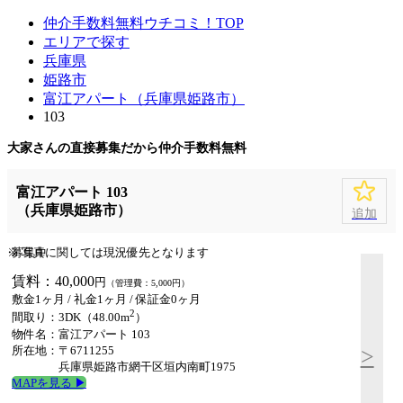
仲介手数料無料ウチコミ！TOP
エリアで探す
兵庫県
姫路市
富江アパート（兵庫県姫路市）
103
大家さんの直接募集だから
仲介手数料無料
富江アパート 103
（兵庫県姫路市）
追加
※ 写真に関しては現況優先となります
募集中
賃料：40,000
円
（管理費：5,000円）
敷金1ヶ月 / 礼金1ヶ月 /
保証金0ヶ月
2
間取り：3DK（48.00m
）
物件名：富江アパート 103
所在地：〒6711255
>
兵庫県姫路市網干区垣内南町1975
MAPを見る ▶︎