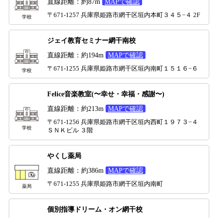
直線距離：約87m
MAPで確認
〒671-1257 兵庫県姫路市網干区垣内本町３４５−４ 2F
学校
ジェイ教育セミナー網干南校
直線距離：約194m
MAPで確認
〒671-1255 兵庫県姫路市網干区垣内南町１５１６−６
学校
Felice音楽教室(〜幸せ・幸福・感謝〜)
直線距離：約213m
MAPで確認
〒671-1256 兵庫県姫路市網干区垣内西町１９７３−４
学校
ＳＮＫビル ３階
やくし薬局
直線距離：約386m
MAPで確認
〒671-1255 兵庫県姫路市網干区垣内南町
薬局
個別指導ドリーム・オン網干校