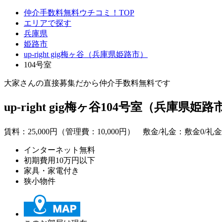
仲介手数料無料ウチコミ！TOP
エリアで探す
兵庫県
姫路市
up-right gig梅ヶ谷（兵庫県姫路市）
104号室
大家さんの直接募集だから
仲介手数料無料
です
up-right gig梅ヶ谷104号室（兵庫県姫路
賃料：
25,000
円（管理費：10,000円） 敷金/礼金：
敷金0
/
礼金
インターネット無料
初期費用10万円以下
家具・家電付き
狭小物件