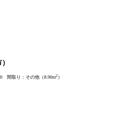
市）
2
0
間取り：その他（8.90m
）