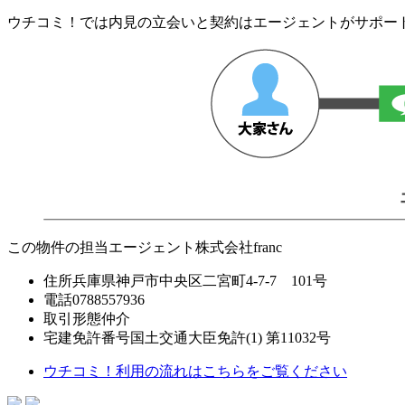
ウチコミ！では内見の立会いと契約はエージェントがサポー
この物件の担当エージェント
株式会社franc
住所
兵庫県神戸市中央区二宮町4-7-7 101号
電話
0788557936
取引形態
仲介
宅建免許番号
国土交通大臣免許(1) 第11032号
ウチコミ！利用の流れはこちらをご覧ください