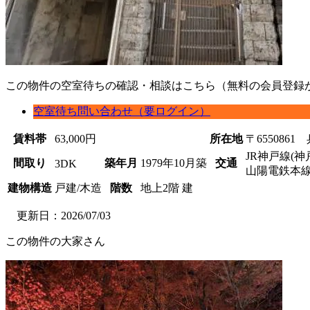
この物件の空室待ちの確認・相談はこちら（無料の会員登録
空室待ち問い合わせ（要ログイン）
賃料帯
63,000円
所在地
〒6550861
JR神戸線(神
間取り
築年月
1979年10月築
交通
3DK
山陽電鉄本線
建物構造
戸建/木造
階数
地上2階 建
更新日：2026/07/03
この物件の大家さん