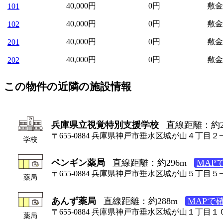
40,000
円
0円
敷金
101
40,000
円
0円
敷金
102
40,000
円
0円
敷金
201
40,000
円
0円
敷金
202
この物件の近隣の施設情報
兵庫県立視覚特別支援学校
直線距離：約2
〒655-0884 兵庫県神戸市垂水区城が山４丁目２
学校
ペンギン薬局
直線距離：約296m
MAP
〒655-0884 兵庫県神戸市垂水区城が山５丁目５
薬局
あんず薬局
直線距離：約288m
MAPで
〒655-0884 兵庫県神戸市垂水区城が山１丁目１
薬局