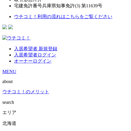
宅建免許番号
兵庫県知事免許(3) 第11639号
ウチコミ！利用の流れはこちらをご覧ください
入居希望者 新規登録
入居希望者ログイン
オーナーログイン
MENU
about
ウチコミ！のメリット
search
エリア
北海道