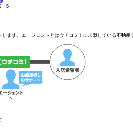
３−５
トします。エージェントとはウチコミ！に加盟している不動産
F