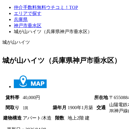
仲介手数料無料ウチコミ！TOP
エリアで探す
兵庫県
神戸市垂水区
城が山ハイツ（兵庫県神戸市垂水区）
城が山ハイツ
城が山ハイツ（兵庫県神戸市垂水区）
賃料帯
40,000円
所在地
〒65508
山陽電鉄
間取り
築年月
1900年1月築
交通
1R
JR神戸線
建物構造
アパート/木造
階数
地上2階 建