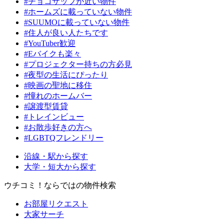
#チョコザップが近い物件
#ホームズに載っていない物件
#SUUMOに載っていない物件
#住人が良い人たちです
#YouTuber歓迎
#Eバイクも楽々
#プロジェクター持ちの方必見
#夜型の生活にぴったり
#映画の聖地に移住
#憧れのホームバー
#譲渡型賃貸
#トレインビュー
#お散歩好きの方へ
#LGBTQフレンドリー
沿線・駅から探す
大学・短大から探す
ウチコミ！ならではの物件検索
お部屋リクエスト
大家サーチ