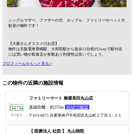
シングルマザー、ファザーの方、カップル、ファミリーやペット大
歓迎の物件です！
【大家さんオススメのお店】
物件は京阪電車萱嶋駅、大和田駅から徒歩12分程の2wayで駅付近
には買い物や飲食店が多数あり利便性は良いでしょう。
プロフィールをもっと見る >
この物件の近隣の施設情報
ファミリーマート 柳屋長田丸山店
直線距離：約255m
MAPで確認
コンビニ
〒653-0875 兵庫県神戸市長田区丸山町２丁目１−２１
【 医療法人 社団 】 丸山病院