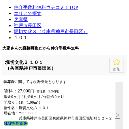
仲介手数料無料ウチコミ！TOP
エリアで探す
兵庫県
神戸市長田区
堀切文化３（兵庫県神戸市長田区）
１０１
大家さんの直接募集だから
仲介手数料無料
堀切文化３ １０１
（兵庫県神戸市長田区）
追加
※ 写真に関しては現況優先となります
募集中
賃料：27,000
円
（管理費：3,000円）
敷金0ヶ月
/
礼金0ヶ月
/
保証金0ヶ月
2
間取り：1K（1.00m
）
物件名：堀切文化３ １０１
所在地：〒6530885
>
兵庫県神戸市長田区兵庫県神戸市長田区堀切町１２－２
MAPを見る ▶︎