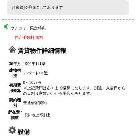
お家賃お手頃にしております
ウチコミ！限定特典
仲介手数料 無料
賃貸物件詳細情報
築年月
1900年1月築
建物構
アパート/木造
造
0～10万円
初期費
※上記費用はあくまで概算になります。別途、入居日から
用概算
の日割り家賃がかかる場合があります。
契約種
普通借家契約
別
所在階 /
1階/ 地上2階 建
階数
設備