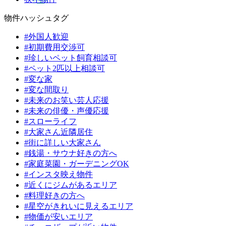
物件ハッシュタグ
#外国人歓迎
#初期費用交渉可
#珍しいペット飼育相談可
#ペット2匹以上相談可
#変な家
#変な間取り
#未来のお笑い芸人応援
#未来の俳優・声優応援
#スローライフ
#大家さん近隣居住
#街に詳しい大家さん
#銭湯・サウナ好きの方へ
#家庭菜園・ガーデニングOK
#インスタ映え物件
#近くにジムがあるエリア
#料理好きの方へ
#星空がきれいに見えるエリア
#物価が安いエリア