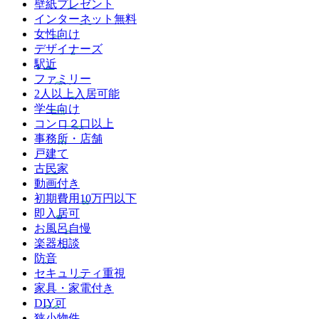
壁紙プレゼント
インターネット無料
女性向け
デザイナーズ
駅近
ファミリー
2人以上入居可能
学生向け
コンロ２口以上
事務所・店舗
戸建て
古民家
動画付き
初期費用10万円以下
即入居可
お風呂自慢
楽器相談
防音
セキュリティ重視
家具・家電付き
DIY可
狭小物件