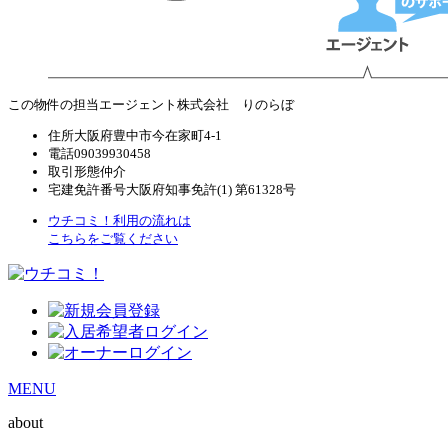
この物件の担当エージェント
株式会社 りのらぼ
住所
大阪府豊中市今在家町4-1
電話
09039930458
取引形態
仲介
宅建免許番号
大阪府知事免許(1) 第61328号
ウチコミ！利用の流れは
こちらをご覧ください
MENU
about