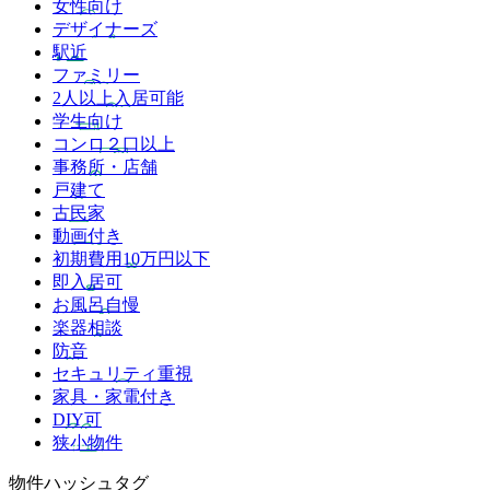
女性向け
デザイナーズ
駅近
ファミリー
2人以上入居可能
学生向け
コンロ２口以上
事務所・店舗
戸建て
古民家
動画付き
初期費用10万円以下
即入居可
お風呂自慢
楽器相談
防音
セキュリティ重視
家具・家電付き
DIY可
狭小物件
物件ハッシュタグ