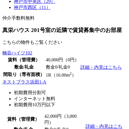
神戸市中央区（29）
神戸市西区（11）
仲介手数料無料
真栄ハウス 201号室の近隣で賃貸募集中のお部屋
こちらの物件もご覧ください
楠谷ハイツ102
賃料（管理費）
40,000
円（0円）
敷金/礼金
敷金0
/
礼金0
詳細・内見はこちら
2
間取り（専有面積）
1R（16.00m
）
ネストプラス浜田1-A
初期費用分割可
インターネット無料
初期費用10万円以下
42,000
円（3,000
賃料（管理費）
円）
詳細・内見はこち