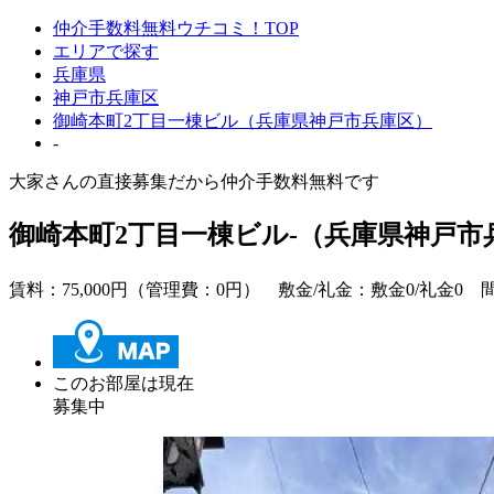
仲介手数料無料ウチコミ！TOP
エリアで探す
兵庫県
神戸市兵庫区
御崎本町2丁目一棟ビル（兵庫県神戸市兵庫区）
-
大家さんの直接募集だから
仲介手数料無料
です
御崎本町2丁目一棟ビル-（兵庫県神戸市
賃料：
75,000
円（管理費：0円） 敷金/礼金：
敷金0
/
礼金0
間取
このお部屋は現在
募集中