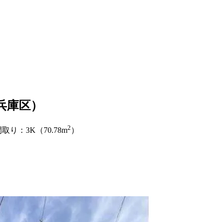
兵庫区）
2
り：3K（70.78m
）