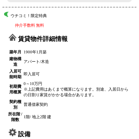
ウチコミ！限定特典
仲介手数料 無料
賃貸物件詳細情報
築年月
1900年1月築
建物構
アパート/木造
造
入居可
即入居可
能時期
0～10万円
初期費
※上記費用はあくまで概算になります。別途、入居日から
用概算
の日割り家賃がかかる場合があります。
契約種
普通借家契約
別
所在階 /
1階/ 地上2階 建
階数
設備