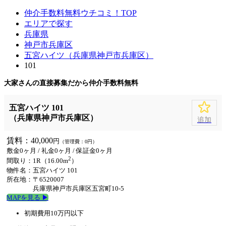
仲介手数料無料ウチコミ！TOP
エリアで探す
兵庫県
神戸市兵庫区
五宮ハイツ（兵庫県神戸市兵庫区）
101
大家さんの直接募集だから
仲介手数料無料
五宮ハイツ 101
（兵庫県神戸市兵庫区）
追加
賃料：40,000
円
（管理費：0円）
敷金0ヶ月
/
礼金0ヶ月
/
保証金0ヶ月
2
間取り：1R（16.00m
）
物件名：五宮ハイツ 101
所在地：〒6520007
兵庫県神戸市兵庫区五宮町10-5
MAPを見る ▶︎
初期費用10万円以下