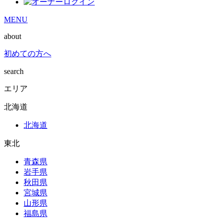
MENU
about
初めての方へ
search
エリア
北海道
北海道
東北
青森県
岩手県
秋田県
宮城県
山形県
福島県