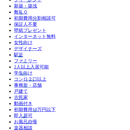
新築・築浅
敷礼０
初期費用分割相談可
保証人不要
壁紙プレゼント
インターネット無料
女性向け
デザイナーズ
駅近
ファミリー
2人以上入居可能
学生向け
コンロ２口以上
事務所・店舗
戸建て
古民家
動画付き
初期費用10万円以下
即入居可
お風呂自慢
楽器相談