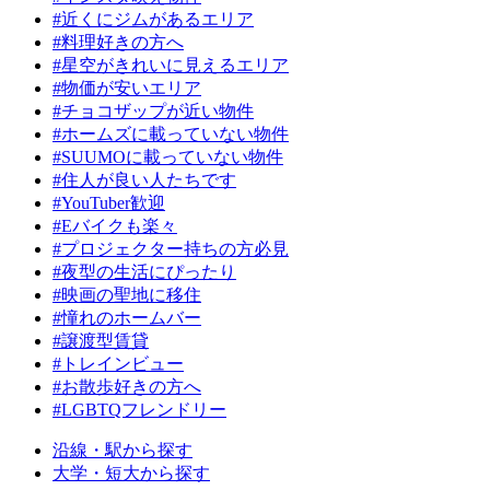
#近くにジムがあるエリア
#料理好きの方へ
#星空がきれいに見えるエリア
#物価が安いエリア
#チョコザップが近い物件
#ホームズに載っていない物件
#SUUMOに載っていない物件
#住人が良い人たちです
#YouTuber歓迎
#Eバイクも楽々
#プロジェクター持ちの方必見
#夜型の生活にぴったり
#映画の聖地に移住
#憧れのホームバー
#譲渡型賃貸
#トレインビュー
#お散歩好きの方へ
#LGBTQフレンドリー
沿線・駅から探す
大学・短大から探す