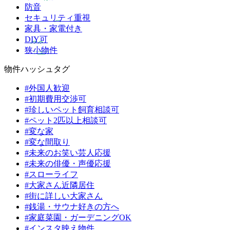
防音
セキュリティ重視
家具・家電付き
DIY可
狭小物件
物件ハッシュタグ
#外国人歓迎
#初期費用交渉可
#珍しいペット飼育相談可
#ペット2匹以上相談可
#変な家
#変な間取り
#未来のお笑い芸人応援
#未来の俳優・声優応援
#スローライフ
#大家さん近隣居住
#街に詳しい大家さん
#銭湯・サウナ好きの方へ
#家庭菜園・ガーデニングOK
#インスタ映え物件