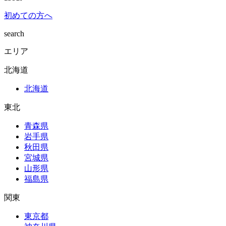
初めての方へ
search
エリア
北海道
北海道
東北
青森県
岩手県
秋田県
宮城県
山形県
福島県
関東
東京都