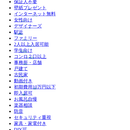
保証人不要
壁紙プレゼント
インターネット無料
女性向け
デザイナーズ
駅近
ファミリー
2人以上入居可能
学生向け
コンロ２口以上
事務所・店舗
戸建て
古民家
動画付き
初期費用10万円以下
即入居可
お風呂自慢
楽器相談
防音
セキュリティ重視
家具・家電付き
DIY可