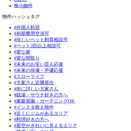
狭小物件
物件ハッシュタグ
#外国人歓迎
#初期費用交渉可
#珍しいペット飼育相談可
#ペット2匹以上相談可
#変な家
#変な間取り
#未来のお笑い芸人応援
#未来の俳優・声優応援
#スローライフ
#大家さん近隣居住
#街に詳しい大家さん
#銭湯・サウナ好きの方へ
#家庭菜園・ガーデニングOK
#インスタ映え物件
#近くにジムがあるエリア
#料理好きの方へ
#星空がきれいに見えるエリア