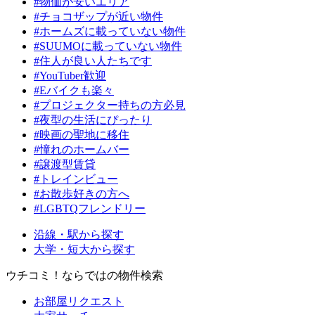
#物価が安いエリア
#チョコザップが近い物件
#ホームズに載っていない物件
#SUUMOに載っていない物件
#住人が良い人たちです
#YouTuber歓迎
#Eバイクも楽々
#プロジェクター持ちの方必見
#夜型の生活にぴったり
#映画の聖地に移住
#憧れのホームバー
#譲渡型賃貸
#トレインビュー
#お散歩好きの方へ
#LGBTQフレンドリー
沿線・駅から探す
大学・短大から探す
ウチコミ！ならではの物件検索
お部屋リクエスト