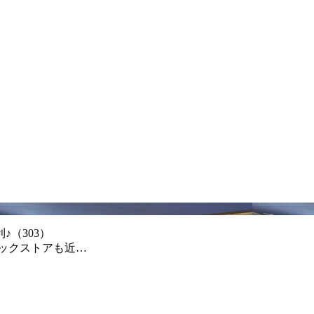
（303）
ラックストアも近…