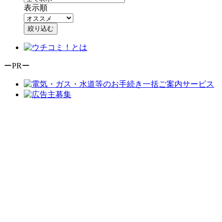
表示順
絞り込む
ーPRー