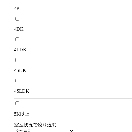
4K
4DK
4LDK
4SDK
4SLDK
5K以上
空室状況で絞り込む