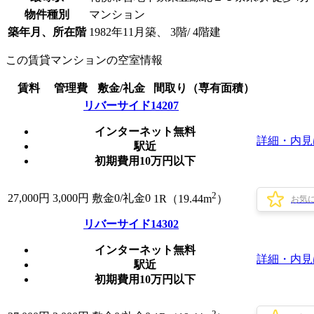
物件種別
マンション
築年月、所在階
1982年11月築、 3階/ 4階建
この賃貸マンションの空室情報
賃料
管理費
敷金/礼金
間取り（専有面積）
リバーサイド14207
インターネット無料
詳細・内見
駅近
初期費用10万円以下
2
27,000
円
3,000円
敷金0
/
礼金0
1R（19.44m
）
お気
リバーサイド14302
インターネット無料
詳細・内見
駅近
初期費用10万円以下
2