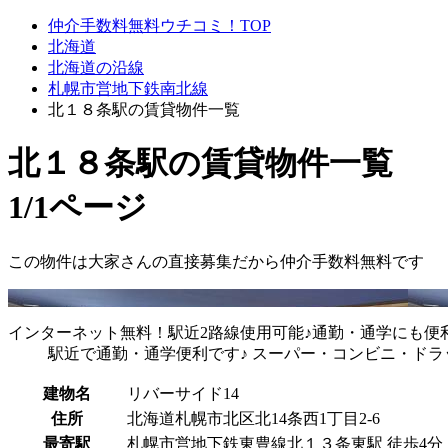
仲介手数料無料ウチコミ！TOP
北海道
北海道の沿線
札幌市営地下鉄南北線
北１８条駅の賃貸物件一覧
北１８条駅
の賃貸物件一覧
1/1ページ
この物件は大家さんの直接募集だから
仲介手数料無料
です
インターネット無料！駅近2路線使用可能♪通勤・通学にも便利♪
駅近で通勤・通学便利です♪ スーパー・コンビニ・ド
建物名
リバーサイド14
住所
北海道札幌市北区北14条西1丁目2-6
最寄駅
札幌市営地下鉄東豊線北１３条東駅 徒歩4分