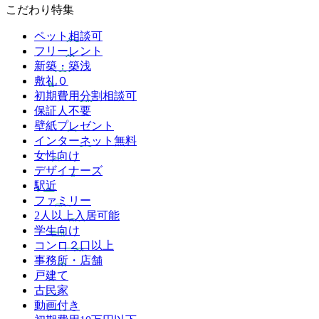
こだわり特集
ペット相談可
フリーレント
新築・築浅
敷礼０
初期費用分割相談可
保証人不要
壁紙プレゼント
インターネット無料
女性向け
デザイナーズ
駅近
ファミリー
2人以上入居可能
学生向け
コンロ２口以上
事務所・店舗
戸建て
古民家
動画付き