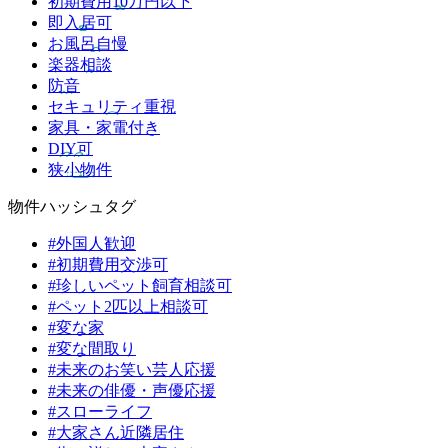
初期費用10万円以下
即入居可
お風呂自慢
楽器相談
防音
セキュリティ重視
家具・家電付き
DIY可
狭小物件
物件ハッシュタグ
#外国人歓迎
#初期費用交渉可
#珍しいペット飼育相談可
#ペット2匹以上相談可
#変な家
#変な間取り
#未来のお笑い芸人応援
#未来の俳優・声優応援
#スローライフ
#大家さん近隣居住