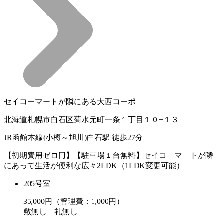
セイコーマートが隣にある大西コーポ
北海道札幌市白石区菊水元町一条１丁目１０−１３
JR函館本線(小樽～旭川)白石駅 徒歩27分
【初期費用ゼロ円】【駐車場１台無料】セイコーマートが隣
にあって生活が便利な広々2LDK（1LDK変更可能）
205号室
35,000
円（管理費：1,000円）
敷
無し
礼
無し