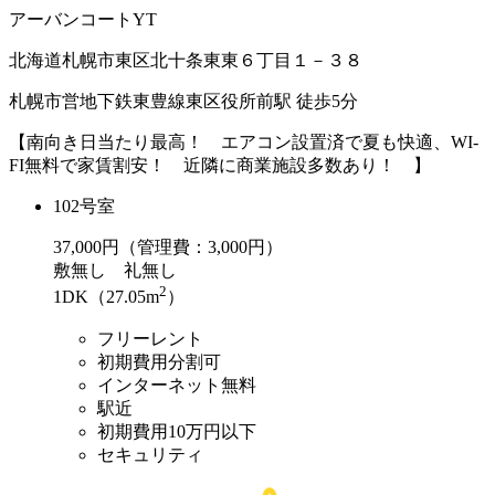
アーバンコートYT
北海道札幌市東区北十条東東６丁目１－３８
札幌市営地下鉄東豊線東区役所前駅 徒歩5分
【南向き日当たり最高！ エアコン設置済で夏も快適、WI-
FI無料で家賃割安！ 近隣に商業施設多数あり！ 】
102号室
37,000
円（管理費：3,000円）
敷
無し
礼
無し
2
1DK（27.05m
）
フリーレント
初期費用分割可
インターネット無料
駅近
初期費用10万円以下
セキュリティ