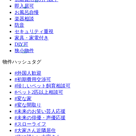
即入居可
お風呂自慢
楽器相談
防音
セキュリティ重視
家具・家電付き
DIY可
狭小物件
物件ハッシュタグ
#外国人歓迎
#初期費用交渉可
#珍しいペット飼育相談可
#ペット2匹以上相談可
#変な家
#変な間取り
#未来のお笑い芸人応援
#未来の俳優・声優応援
#スローライフ
#大家さん近隣居住