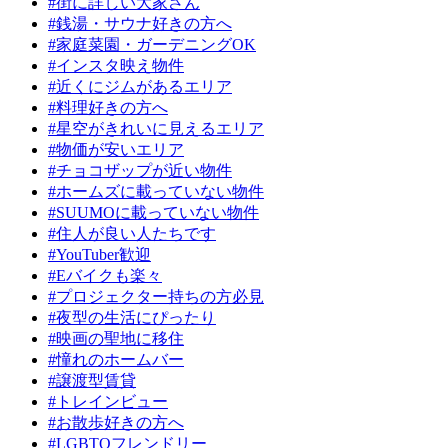
#街に詳しい大家さん
#銭湯・サウナ好きの方へ
#家庭菜園・ガーデニングOK
#インスタ映え物件
#近くにジムがあるエリア
#料理好きの方へ
#星空がきれいに見えるエリア
#物価が安いエリア
#チョコザップが近い物件
#ホームズに載っていない物件
#SUUMOに載っていない物件
#住人が良い人たちです
#YouTuber歓迎
#Eバイクも楽々
#プロジェクター持ちの方必見
#夜型の生活にぴったり
#映画の聖地に移住
#憧れのホームバー
#譲渡型賃貸
#トレインビュー
#お散歩好きの方へ
#LGBTQフレンドリー