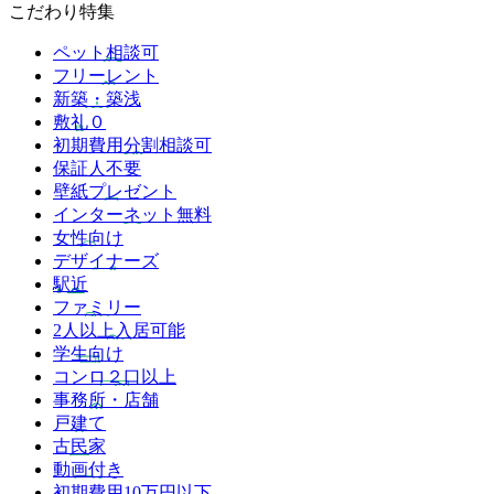
こだわり特集
ペット相談可
フリーレント
新築・築浅
敷礼０
初期費用分割相談可
保証人不要
壁紙プレゼント
インターネット無料
女性向け
デザイナーズ
駅近
ファミリー
2人以上入居可能
学生向け
コンロ２口以上
事務所・店舗
戸建て
古民家
動画付き
初期費用10万円以下