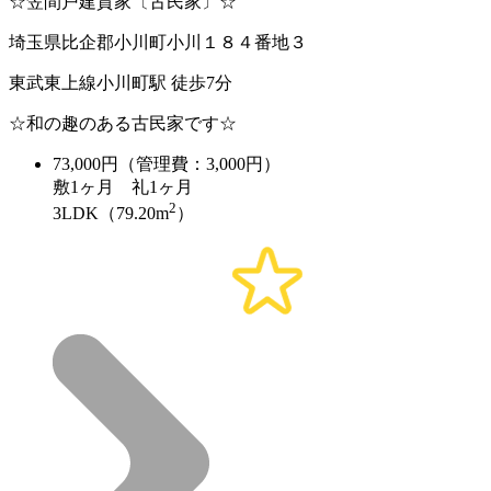
☆笠間戸建貸家〔古民家〕☆
埼玉県比企郡小川町小川１８４番地３
東武東上線小川町駅 徒歩7分
☆和の趣のある古民家です☆
73,000
円（管理費：3,000円）
敷
1ヶ月
礼
1ヶ月
2
3LDK（79.20m
）