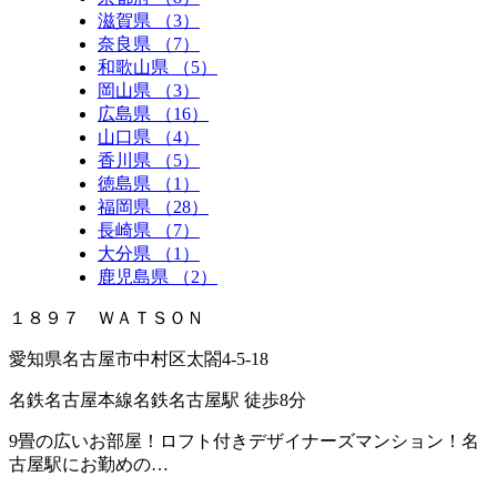
滋賀県 （3）
奈良県 （7）
和歌山県 （5）
岡山県 （3）
広島県 （16）
山口県 （4）
香川県 （5）
徳島県 （1）
福岡県 （28）
長崎県 （7）
大分県 （1）
鹿児島県 （2）
１８９７ ＷＡＴＳＯＮ
愛知県名古屋市中村区太閤4-5-18
名鉄名古屋本線名鉄名古屋駅 徒歩8分
9畳の広いお部屋！ロフト付きデザイナーズマンション！名
古屋駅にお勤めの…