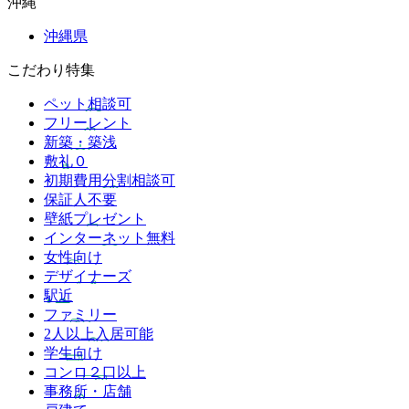
沖縄
沖縄県
こだわり特集
ペット相談可
フリーレント
新築・築浅
敷礼０
初期費用分割相談可
保証人不要
壁紙プレゼント
インターネット無料
女性向け
デザイナーズ
駅近
ファミリー
2人以上入居可能
学生向け
コンロ２口以上
事務所・店舗