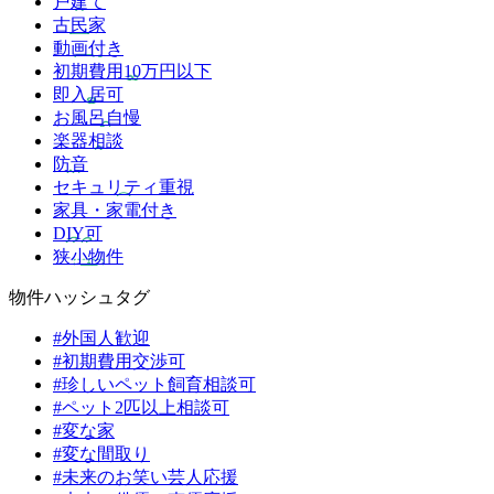
戸建て
古民家
動画付き
初期費用10万円以下
即入居可
お風呂自慢
楽器相談
防音
セキュリティ重視
家具・家電付き
DIY可
狭小物件
物件ハッシュタグ
#外国人歓迎
#初期費用交渉可
#珍しいペット飼育相談可
#ペット2匹以上相談可
#変な家
#変な間取り
#未来のお笑い芸人応援