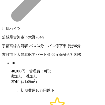
川崎ハイツ
茨城県古河市下大野764-9
宇都宮線古河駅 バス24分 バス停下車 徒歩6分
古河市下大野2DKアパート41.09㎡保証会社相談
101
40,000
円（管理費：0円）
敷
無し
礼
無し
2
2DK（41.09m
）
初期費用10万円以下