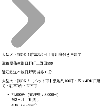
大型犬・猫OK！駐車3台可！専用庭付き戸建て
滋賀県蒲生郡日野町上野田999
近江鉄道本線日野駅 徒歩15分
大型犬・猫OK！【ペット可】敷地約100坪・広々4DK戸建
て・駐車3台・DIY可！
71,000
円（管理費：3,000円）
敷
2ヶ月
礼
無し
2
4DK（96.48m
）