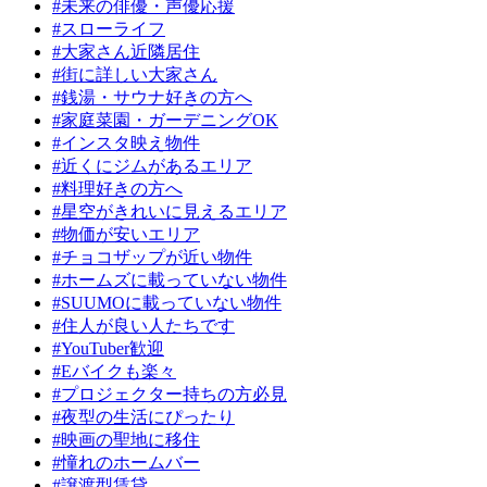
#未来の俳優・声優応援
#スローライフ
#大家さん近隣居住
#街に詳しい大家さん
#銭湯・サウナ好きの方へ
#家庭菜園・ガーデニングOK
#インスタ映え物件
#近くにジムがあるエリア
#料理好きの方へ
#星空がきれいに見えるエリア
#物価が安いエリア
#チョコザップが近い物件
#ホームズに載っていない物件
#SUUMOに載っていない物件
#住人が良い人たちです
#YouTuber歓迎
#Eバイクも楽々
#プロジェクター持ちの方必見
#夜型の生活にぴったり
#映画の聖地に移住
#憧れのホームバー
#譲渡型賃貸