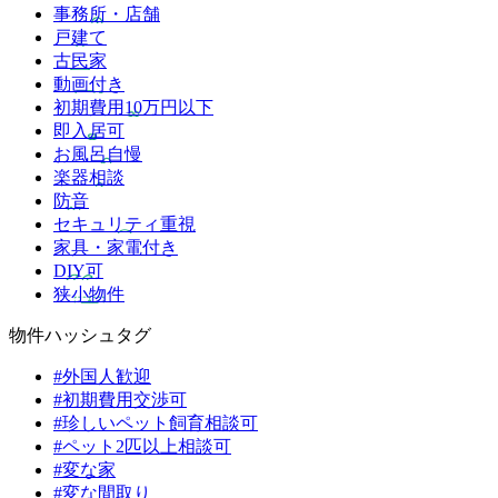
事務所・店舗
戸建て
古民家
動画付き
初期費用10万円以下
即入居可
お風呂自慢
楽器相談
防音
セキュリティ重視
家具・家電付き
DIY可
狭小物件
物件ハッシュタグ
#外国人歓迎
#初期費用交渉可
#珍しいペット飼育相談可
#ペット2匹以上相談可
#変な家
#変な間取り