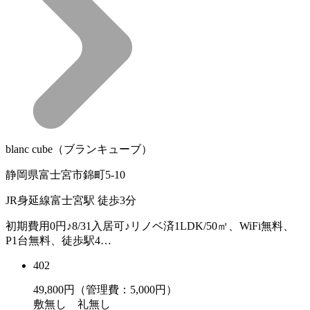
blanc cube（ブランキューブ）
静岡県富士宮市錦町5-10
JR身延線富士宮駅 徒歩3分
初期費用0円♪8/31入居可♪リノベ済1LDK/50㎡、WiFi無料、
P1台無料、徒歩駅4…
402
49,800
円（管理費：5,000円）
敷
無し
礼
無し