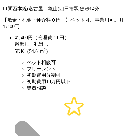
JR関西本線(名古屋～亀山)四日市駅 徒歩14分
【敷金・礼金・仲介料０円！】ペット可、事業用可。月
45400円！
45,400
円（管理費：0円）
敷
無し
礼
無し
2
5DK（54.61m
）
ペット相談可
フリーレント
初期費用分割可
初期費用10万円以下
楽器相談