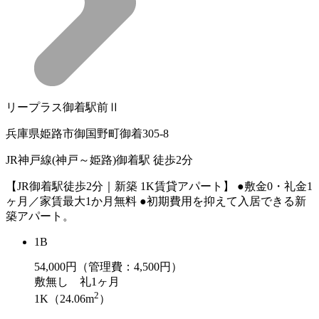
リープラス御着駅前Ⅱ
兵庫県姫路市御国野町御着305-8
JR神戸線(神戸～姫路)御着駅 徒歩2分
【JR御着駅徒歩2分｜新築 1K賃貸アパート】 ●敷金0・礼金1
ヶ月／家賃最大1か月無料 ●初期費用を抑えて入居できる新
築アパート。
1B
54,000
円（管理費：4,500円）
敷
無し
礼
1ヶ月
2
1K（24.06m
）