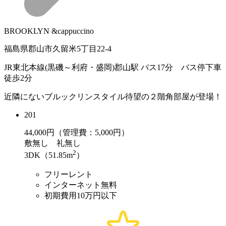
BROOKLYN &cappuccino
福島県郡山市久留米5丁目22-4
JR東北本線(黒磯～利府・盛岡)郡山駅 バス17分 バス停下車
徒歩2分
近隣にないブルックリンスタイル待望の２階角部屋が登場！
201
44,000
円（管理費：5,000円）
敷
無し
礼
無し
2
3DK（51.85m
）
フリーレント
インターネット無料
初期費用10万円以下