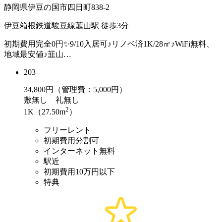
静岡県伊豆の国市四日町838-2
伊豆箱根鉄道駿豆線韮山駅 徒歩3分
初期費用完全0円✨9/10入居可♪リノベ済1K/28㎡♪WiFi無料、
地域最安値♪韮山…
203
34,800
円（管理費：5,000円）
敷
無し
礼
無し
2
1K（27.50m
）
フリーレント
初期費用分割可
インターネット無料
駅近
初期費用10万円以下
特典