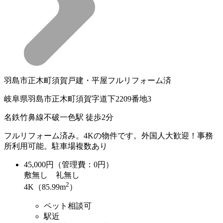
羽島市正木町須賀戸建・平屋フルリフォーム済
岐阜県羽島市正木町須賀字道下2209番地3
名鉄竹鼻線不破一色駅 徒歩2分
フルリフォーム済み。4Kの物件です。外国人大歓迎！事務
所利用可能。駐車場複数あり
45,000
円（管理費：0円）
敷
無し
礼
無し
2
4K（85.99m
）
ペット相談可
駅近