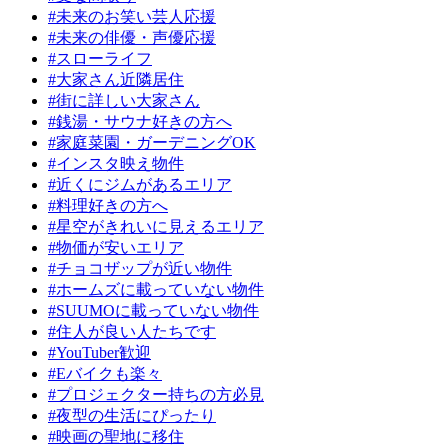
#未来のお笑い芸人応援
#未来の俳優・声優応援
#スローライフ
#大家さん近隣居住
#街に詳しい大家さん
#銭湯・サウナ好きの方へ
#家庭菜園・ガーデニングOK
#インスタ映え物件
#近くにジムがあるエリア
#料理好きの方へ
#星空がきれいに見えるエリア
#物価が安いエリア
#チョコザップが近い物件
#ホームズに載っていない物件
#SUUMOに載っていない物件
#住人が良い人たちです
#YouTuber歓迎
#Eバイクも楽々
#プロジェクター持ちの方必見
#夜型の生活にぴったり
#映画の聖地に移住