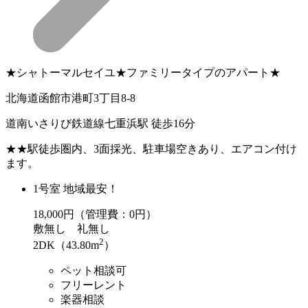
★シャトーマルセイユ★ファミリータイプのアパート★
北海道函館市港町3丁目8-8
道南いさりび鉄道線七重浜駅 徒歩16分
★★駅徒歩圏内、3面採光、駐車場空きあり、エアコン付け
ます。
1号室 地域最安！
18,000
円（管理費：0円）
敷
無し
礼
無し
2
2DK（43.80m
）
ペット相談可
フリーレント
楽器相談