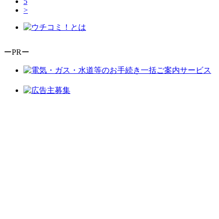
5
>
ーPRー