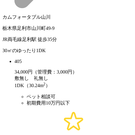
カムフォータブル山川
栃木県足利市山川町49-9
JR両毛線足利駅 徒歩35分
30㎡のゆったり1DK
405
34,000
円（管理費：3,000円）
敷
無し
礼
無し
2
1DK（30.24m
）
ペット相談可
初期費用10万円以下