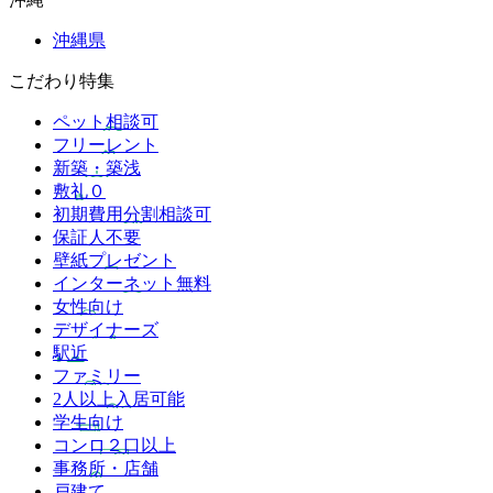
沖縄県
こだわり特集
ペット相談可
フリーレント
新築・築浅
敷礼０
初期費用分割相談可
保証人不要
壁紙プレゼント
インターネット無料
女性向け
デザイナーズ
駅近
ファミリー
2人以上入居可能
学生向け
コンロ２口以上
事務所・店舗
戸建て