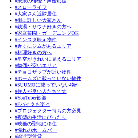
#未来の俳優・声優応援
#スローライフ
#大家さん近隣居住
#街に詳しい大家さん
#銭湯・サウナ好きの方へ
#家庭菜園・ガーデニングOK
#インスタ映え物件
#近くにジムがあるエリア
#料理好きの方へ
#星空がきれいに見えるエリア
#物価が安いエリア
#チョコザップが近い物件
#ホームズに載っていない物件
#SUUMOに載っていない物件
#住人が良い人たちです
#YouTuber歓迎
#Eバイクも楽々
#プロジェクター持ちの方必見
#夜型の生活にぴったり
#映画の聖地に移住
#憧れのホームバー
#譲渡型賃貸