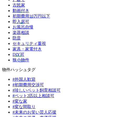
古民家
動画付き
初期費用10万円以下
即入居可
お風呂自慢
楽器相談
防音
セキュリティ重視
家具・家電付き
DIY可
狭小物件
物件ハッシュタグ
#外国人歓迎
#初期費用交渉可
#珍しいペット飼育相談可
#ペット2匹以上相談可
#変な家
#変な間取り
#未来のお笑い芸人応援