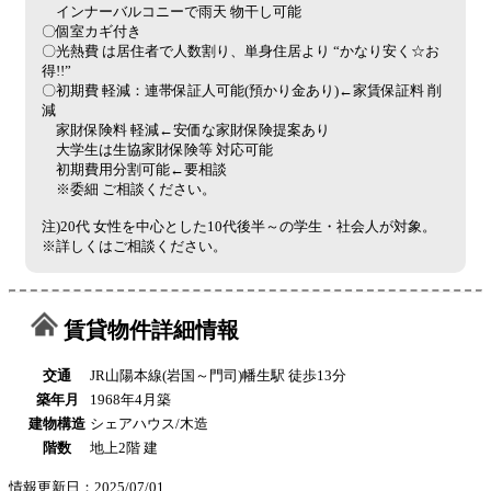
インナーバルコニーで雨天 物干し可能
〇個室カギ付き
〇光熱費 は居住者で人数割り、単身住居より “かなり安く☆お
得!!”
〇初期費 軽減：連帯保証人可能(預かり金あり)←家賃保証料 削
減
家財保険料 軽減←安価な家財保険提案あり
大学生は生協家財保険等 対応可能
初期費用分割可能←要相談
※委細 ご相談ください。
注)20代 女性を中心とした10代後半～の学生・社会人が対象。
※詳しくはご相談ください。
賃貸物件詳細情報
交通
JR山陽本線(岩国～門司)幡生駅 徒歩13分
築年月
1968年4月築
建物構造
シェアハウス/木造
階数
地上2階 建
情報更新日：2025/07/01