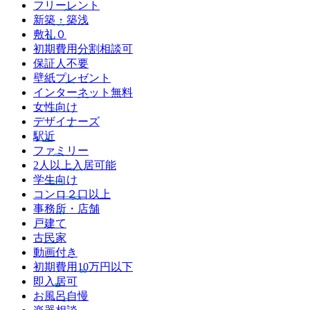
フリーレント
新築・築浅
敷礼０
初期費用分割相談可
保証人不要
壁紙プレゼント
インターネット無料
女性向け
デザイナーズ
駅近
ファミリー
2人以上入居可能
学生向け
コンロ２口以上
事務所・店舗
戸建て
古民家
動画付き
初期費用10万円以下
即入居可
お風呂自慢