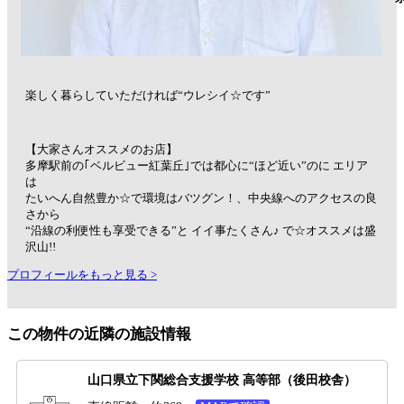
楽しく暮らしていただければ“ウレシイ☆です”
【大家さんオススメのお店】
多摩駅前の｢ベルビュー紅葉丘｣では都心に“ほど近い”のに エリア
は
たいへん自然豊か☆で環境はバツグン！、中央線へのアクセスの良
さから
“沿線の利便性も享受できる”と イイ事たくさん♪ で☆オススメは盛
沢山!!
プロフィールをもっと見る >
この物件の近隣の施設情報
山口県立下関総合支援学校 高等部（後田校舎）