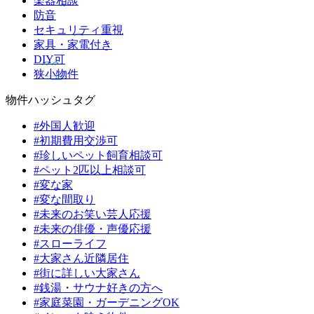
楽器相談
防音
セキュリティ重視
家具・家電付き
DIY可
狭小物件
物件ハッシュタグ
#外国人歓迎
#初期費用交渉可
#珍しいペット飼育相談可
#ペット2匹以上相談可
#変な家
#変な間取り
#未来のお笑い芸人応援
#未来の俳優・声優応援
#スローライフ
#大家さん近隣居住
#街に詳しい大家さん
#銭湯・サウナ好きの方へ
#家庭菜園・ガーデニングOK