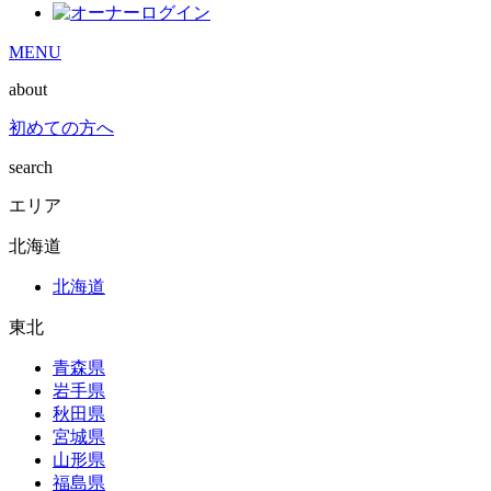
MENU
about
初めての方へ
search
エリア
北海道
北海道
東北
青森県
岩手県
秋田県
宮城県
山形県
福島県