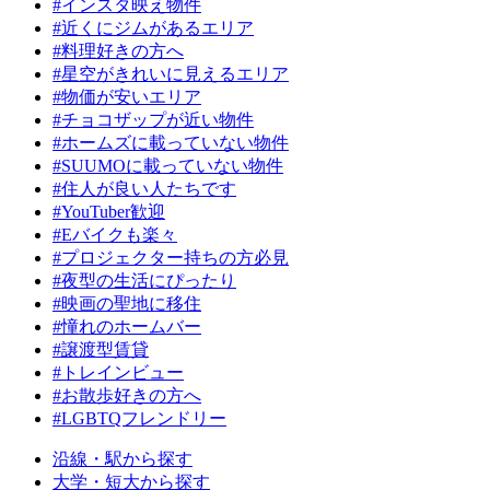
#インスタ映え物件
#近くにジムがあるエリア
#料理好きの方へ
#星空がきれいに見えるエリア
#物価が安いエリア
#チョコザップが近い物件
#ホームズに載っていない物件
#SUUMOに載っていない物件
#住人が良い人たちです
#YouTuber歓迎
#Eバイクも楽々
#プロジェクター持ちの方必見
#夜型の生活にぴったり
#映画の聖地に移住
#憧れのホームバー
#譲渡型賃貸
#トレインビュー
#お散歩好きの方へ
#LGBTQフレンドリー
沿線・駅から探す
大学・短大から探す